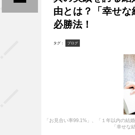
由とは？「幸せな
必勝法！
タグ：
ブログ
「お見合い率99.1%」、「１年以内の結
「幸せな