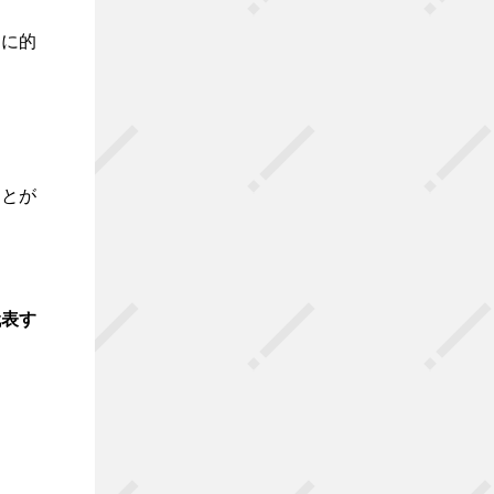
ちに的
ことが
代表す