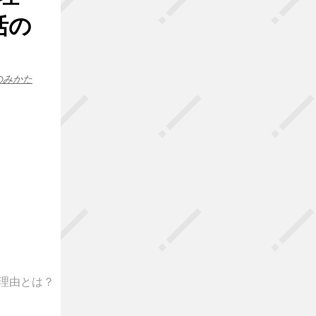
活の
のみかた
る理由とは？