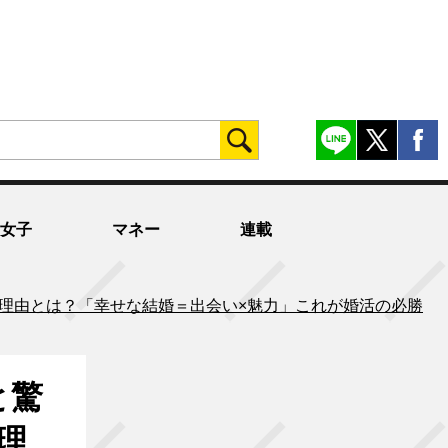
女子
マネー
連載
きる理由とは？「幸せな結婚＝出会い×魅力」これが婚活の必勝
と驚
理