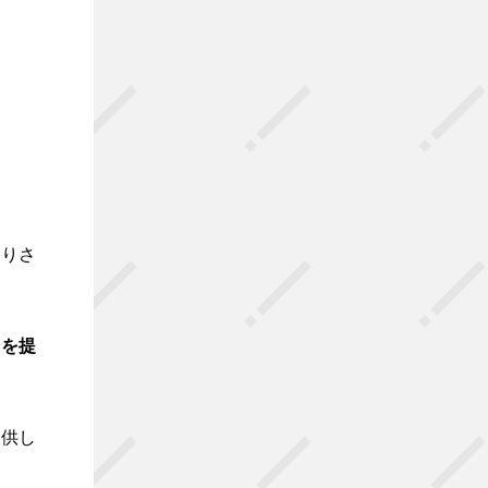
。
送りさ
」を提
提供し