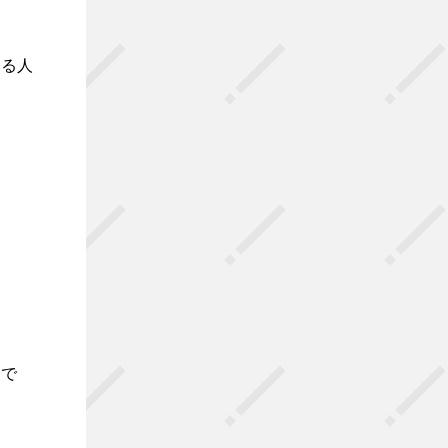
いる人
けで