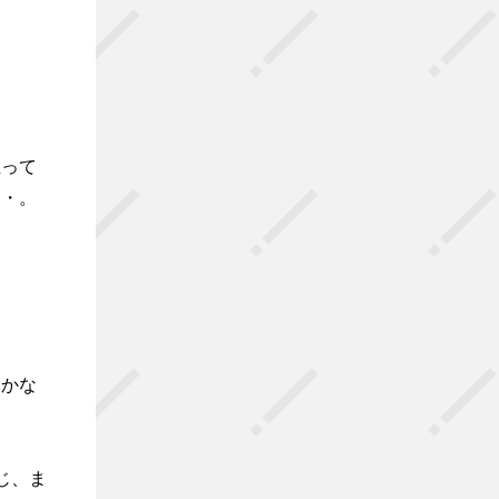
立って
・・。
いかな
じ、ま