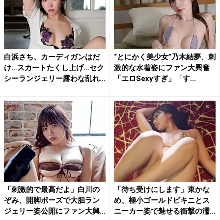
白浜さち、カーディガンはだ
“とにかく美少女”乃木結夢、刺
け…スカートたくし上げ…セク
激的な水着姿にファン大興奮
シーランジェリー露わな乱れ...
「エロSexyすぎ」「す...
「刺激的で最高だよ」白川の
「待ち受けにします」東かな
ぞみ、開脚ポーズで大胆ラン
め、極小ゴールドビキニとス
ジェリー姿公開にファン大興
ニーカー姿で魅せる衝撃の濡