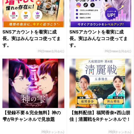
SNSアカウントを着実に成
SNSアカウントを着実に成
長。実はみんなココ使ってま
長。実はみんなココ使ってま
す。
す。
PR(Dreaw合同会社)
PR(Dreaw合同会社)
【登録不要＆完全無料】神の
【無料配信】福間香奈×西山朋
雫がRチャンネルで見放題
佳｜清麗戦をRチャンネルで！
PR(Rチャンネル)
PR(Rチャンネル)