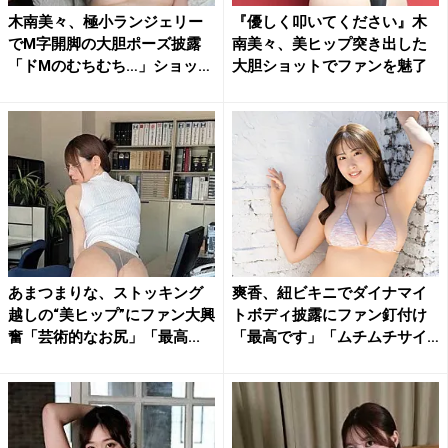
木南美々、極小ランジェリー
『優しく叩いてください』木
でM字開脚の大胆ポーズ披露
南美々、美ヒップ突き出した
「ドMのむちむち…」ショッ
大胆ショットでファンを魅了
ト...
あまつまりな、ストッキング
爽香、紐ビキニでダイナマイ
越しの“美ヒップ”にファン大興
トボディ披露にファン釘付け
奮「芸術的なお尻」「最高...
「最高です」「ムチムチサイ
コ...