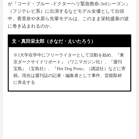
が『コード・ブルー -ドクターヘリ緊急救命-3rdシーズン』
（フジテレビ系）に出演するなどモデル女優として台頭
中。香里奈や水原ら先輩モデルは、このまま栄枯盛衰の波
に巻き込まれるのか。
文・真田栄太郎（さなだ・えいたろう）
※1大学在学中にフリーライターとして活動を始め、『東
京ダークサイドリポート』（ワニマガジン社）、『週刊
宝島』（宝島社）、『Hot Dog Press』（講談社）などに寄
稿。現在は週刊誌の記者・編集者として事件、芸能取材
に奔走する