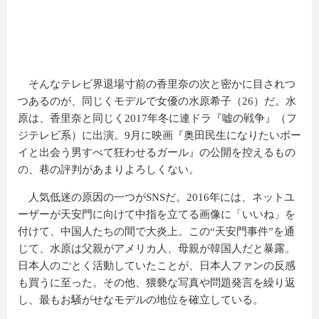
そんなテレビ界退場寸前の香里奈の次と密かに目されつ
つあるのが、同じくモデルで女優の水原希子（26）だ。水
原は、香里奈と同じく2017年冬に連ドラ『嘘の戦争』（フ
ジテレビ系）に出演。9月に映画『奥田民生になりたいボー
イと出会う男すべて狂わせるガール』の公開を控えるもの
の、巷の評判があまりよろしくない。
人気低迷の原因の一つがSNSだ。2016年には、ネットユ
ーザーが天安門に向けて中指を立てる画像に「いいね」を
付けて、中国人たちの間で大炎上。この“天安門事件”を通
じて、水原は父親がアメリカ人、母親が韓国人だと暴露。
日本人のごとく活動していたことが、日本人ファンの反感
も買うに至った。その他、猥褻な写真や問題発言を繰り返
し、最もお騒がせなモデルの地位を確立している。