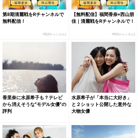
第8期清麗戦をRチャンネルで
【無料配信】福間香奈×西山朋
無料配信！
佳｜清麗戦をRチャンネルで！
PR(Rチャンネル)
PR(Rチャンネル)
香里奈に水原希子も？テレビ
水原希子が「本当に大好き」
から消えそうな”モデル女優”の
と２ショット公開した意外な
評判
大物女優