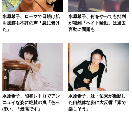
水原希子、ローマで日焼け肌
水原希子、何をやっても批判
を披露も不評の声「急に老け
が殺到「ヘイト騒動」は過去
た」
言動に問題も
水原希子、昭和レトロでアン
水原希子、妹・佑果が撮影し
ニュイな姿に絶賛の嵐「色っ
た自然体な姿に大反響「素で
ぽい」「最高です」
楽しそう」