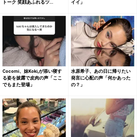
トーク 笑顔あふれるツ...
イイ」
Cocomi、妹Koki,が添い寝す
水原希子、あの日に帰りたい
る姿を披露で皮肉の声「ここ
発言に心配の声「何かあった
でもまた登場」
の？」