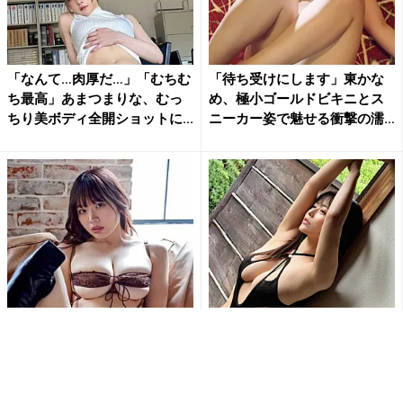
「なんて…肉厚だ…」「むちむ
「待ち受けにします」東かな
ち最高」あまつまりな、むっ
め、極小ゴールドビキニとス
ちり美ボディ全開ショットに...
ニーカー姿で魅せる衝撃の濡
れ...
「刺激的で最高だよ」白川の
「ななな、なんじゃこりゃ!!
ぞみ、開脚ポーズで大胆ラン
す、スッゲェ!!」東雲うみの変
ジェリー姿公開にファン大興
形水着姿にファン釘付け...
奮