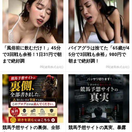
「風俗前に飲むだけ！」45分
バイアグラは捨てた「65歳が4
で3回戦も余裕！1日31円で朝
5分で3回戦も余裕」980円で
まで絶好調
朝まで絶好調！
PR(健商株式会社)
PR(健商株式会社)
競馬予想サイトの裏側、全部
競馬予想サイトの真実、暴露