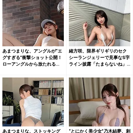
あまつまりな、アングルが“エ
緒方咲、限界ギリギリのセク
グすぎる”衝撃ショット公開！
シーランジェリーで見事なS字
ローアングルから放たれる...
ライン披露「たまらないね」...
あまつまりな、ストッキング
“とにかく美少女”乃木結夢、刺