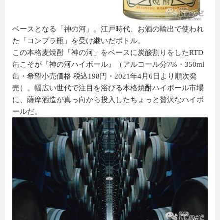
ベースとなる「神の河」。江戸時代、お酒の輸出で使われ
た「コンプラ瓶」を受け継いだボトル。
この本格麦焼酎「神の河」をベースに炭酸割りをしたRTD
缶こそが『神の河ハイボール』（アルコール分7%・350ml
缶・希望小売価格 税込198円・2021年4月6日より順次発
売）。幅広い世代で注目を浴びる本格焼酎ハイボール市場
に、薩摩酒造が真っ向から投入したちょっと贅沢なハイボ
ールだ。