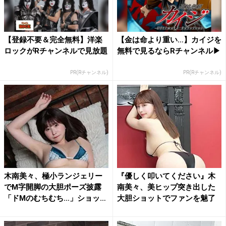
【登録不要＆完全無料】洋楽
【金は命より重い…】カイジを
ロックがRチャンネルで見放題
無料で見るならRチャンネル▶︎
PR(Rチャンネル)
PR(Rチャンネル)
木南美々、極小ランジェリー
『優しく叩いてください』木
でM字開脚の大胆ポーズ披露
南美々、美ヒップ突き出した
「ドMのむちむち…」ショッ
大胆ショットでファンを魅了
ト...