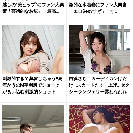
越しの“美ヒップ”にファン大興
激的な水着姿にファン大興奮
奮「芸術的なお尻」「最高...
「エロSexyすぎ」「す...
刺激的すぎて興奮しちゃう!!鳥
白浜さち、カーディガンはだ
海かうのM字開脚でショーツ
け…スカートたくし上げ…セク
が食い込む刺激的ショット...
シーランジェリー露わな乱れ...