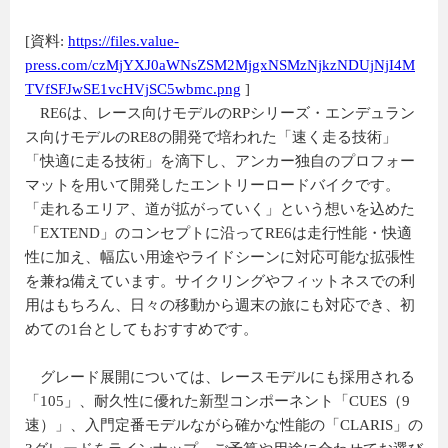
[資料:
https://files.value-
press.com/czMjYXJ0aWNsZSM2MjgxNSMzNjkzNDUjNjI4M
TVfSFJwSE1vcHVjSC5wbmc.png
]
RE6は、レース向けモデルのRPシリーズ・エンデュラン
ス向けモデルのRE8の開発で培われた「速く走る技術」
「快適に走る技術」を滴下し、アンカー独自のプロフォー
マットを用いて開発したエントリーロードバイクです。
「走れるエリア、道が拡がっていく」という想いを込めた
「EXTEND」のコンセプトに沿ってRE6は走行性能・快適
性に加え、幅広い用途やライドシーンに対応可能な拡張性
を兼ね備えています。サイクリングやフィットネスでの利
用はもちろん、日々の移動から週末の旅にも対応でき、初
めての1台としてもおすすめです。
グレード展開については、レースモデルにも採用される
「105」、耐久性に優れた新型コンポーネント「CUES（9
速）」、入門定番モデルながら確かな性能の「CLARIS」の