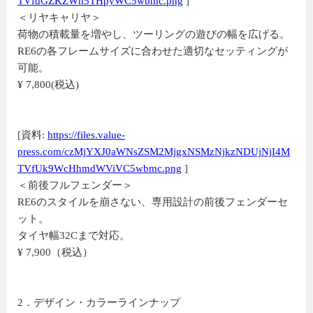
TVfdGZKZWh5THpyWC5wbmc.png
]
＜リヤキャリヤ＞
荷物の積載量を増やし、ツーリングの遊びの幅を広げる。
RE6の各フレームサイズに合わせた適切なセッティングが
可能。
¥ 7,800(税込)
[資料:
https://files.value-
press.com/czMjYXJ0aWNsZSM2MjgxNSMzNjkzNDUjNjI4M
TVfUk9WcHhmdWViVC5wbmc.png
]
＜前後フルフェンダー＞
RE6のスタイルを崩さない、専用設計の前後フェンダーセ
ット。
タイヤ幅32Cまで対応。
¥ 7,900（税込）
2．デザイン・カラーラインナップ