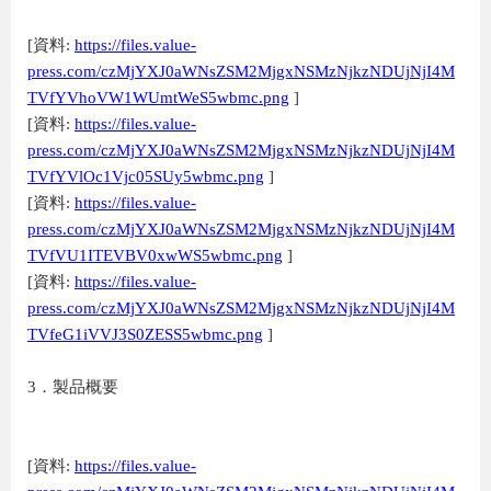
[資料:
https://files.value-
press.com/czMjYXJ0aWNsZSM2MjgxNSMzNjkzNDUjNjI4M
TVfYVhoVW1WUmtWeS5wbmc.png
]
[資料:
https://files.value-
press.com/czMjYXJ0aWNsZSM2MjgxNSMzNjkzNDUjNjI4M
TVfYVlOc1Vjc05SUy5wbmc.png
]
[資料:
https://files.value-
press.com/czMjYXJ0aWNsZSM2MjgxNSMzNjkzNDUjNjI4M
TVfVU1ITEVBV0xwWS5wbmc.png
]
[資料:
https://files.value-
press.com/czMjYXJ0aWNsZSM2MjgxNSMzNjkzNDUjNjI4M
TVfeG1iVVJ3S0ZESS5wbmc.png
]
3．製品概要
[資料:
https://files.value-