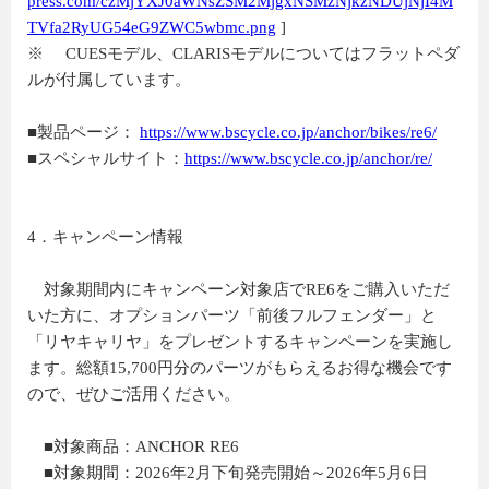
press.com/czMjYXJ0aWNsZSM2MjgxNSMzNjkzNDUjNjI4M
TVfa2RyUG54eG9ZWC5wbmc.png
]
※ CUESモデル、CLARISモデルについてはフラットペダ
ルが付属しています。
■製品ページ：
https://www.bscycle.co.jp/anchor/bikes/re6/
■スペシャルサイト：
https://www.bscycle.co.jp/anchor/re/
4．キャンペーン情報
対象期間内にキャンペーン対象店でRE6をご購入いただ
いた方に、オプションパーツ「前後フルフェンダー」と
「リヤキャリヤ」をプレゼントするキャンペーンを実施し
ます。総額15,700円分のパーツがもらえるお得な機会です
ので、ぜひご活用ください。
■対象商品：ANCHOR RE6
■対象期間：2026年2月下旬発売開始～2026年5月6日