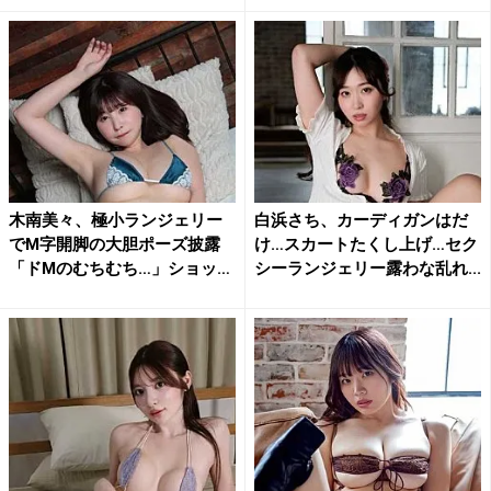
木南美々、極小ランジェリー
白浜さち、カーディガンはだ
でM字開脚の大胆ポーズ披露
け…スカートたくし上げ…セク
「ドMのむちむち…」ショッ
シーランジェリー露わな乱れ...
ト...