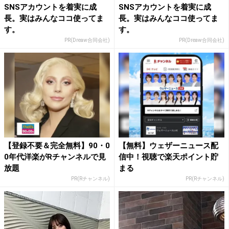
SNSアカウントを着実に成
SNSアカウントを着実に成
長。実はみんなココ使ってま
長。実はみんなココ使ってま
す。
す。
PR(Dreaw合同会社)
PR(Dreaw合同会社)
【登録不要＆完全無料】90・0
【無料】ウェザーニュース配
0年代洋楽がRチャンネルで見
信中！視聴で楽天ポイント貯
放題
まる
PR(Rチャンネル)
PR(Rチャンネル)