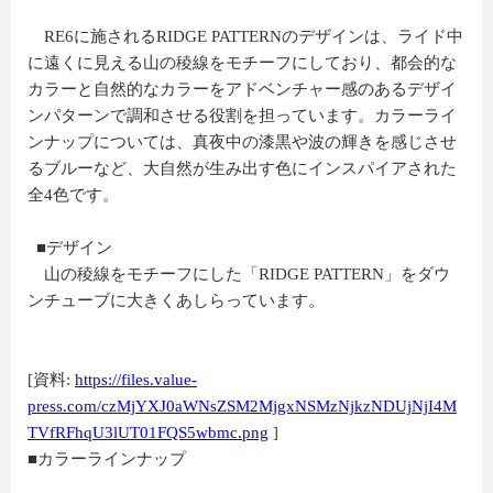
RE6に施されるRIDGE PATTERNのデザインは、ライド中
に遠くに見える山の稜線をモチーフにしており、都会的な
カラーと自然的なカラーをアドベンチャー感のあるデザイ
ンパターンで調和させる役割を担っています。カラーライ
ンナップについては、真夜中の漆黒や波の輝きを感じさせ
るブルーなど、大自然が生み出す色にインスパイアされた
全4色です。
■デザイン
山の稜線をモチーフにした「RIDGE PATTERN」をダウ
ンチューブに大きくあしらっています。
[資料:
https://files.value-
press.com/czMjYXJ0aWNsZSM2MjgxNSMzNjkzNDUjNjI4M
TVfRFhqU3lUT01FQS5wbmc.png
]
■カラーラインナップ