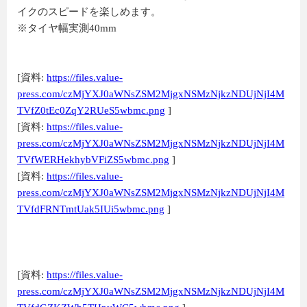
イクのスピードを楽しめます。
※タイヤ幅実測40mm
[資料:
https://files.value-
press.com/czMjYXJ0aWNsZSM2MjgxNSMzNjkzNDUjNjI4M
TVfZ0tEc0ZqY2RUeS5wbmc.png
]
[資料:
https://files.value-
press.com/czMjYXJ0aWNsZSM2MjgxNSMzNjkzNDUjNjI4M
TVfWERHekhybVFiZS5wbmc.png
]
[資料:
https://files.value-
press.com/czMjYXJ0aWNsZSM2MjgxNSMzNjkzNDUjNjI4M
TVfdFRNTmtUak5IUi5wbmc.png
]
[資料:
https://files.value-
press.com/czMjYXJ0aWNsZSM2MjgxNSMzNjkzNDUjNjI4M