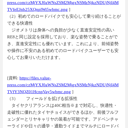
press.com/czMjYXJ0aWNsZSM2MjgxNSMzNjkzNDUjNjI4M
TVfeEJnb25XQnplWi5wbmc.png
]
（2）初めてのロードバイクでも安心して乗り続けることが
できる快適性
ジオメトリは身体への負担が少なく直進安定性の高い
RE8と同じ設定を採用しており、楽な姿勢で乗ることがで
き、直進安定性にも優れています。これにより、前傾姿勢
や操作に不安のある初めてのロードバイクユーザーでも安
心してお乗りいただけます。
[資料:
https://files.value-
press.com/czMjYXJ0aWNsZSM2MjgxNSMzNjkzNDUjNjI4M
TVfY3NQZ01HcnpVay5wbmc.png
]
（3） フィールドを拡げる拡張性
タイヤクリアランスは40C相当※まで対応し、快適性・
走破性に優れたタイヤチョイスができるほか、前後フルフ
ェンダーとリヤキャリヤの装着が可能です。アドベンチャ
ーライドや日々の通学・通勤ライドまでマルチにロードバ