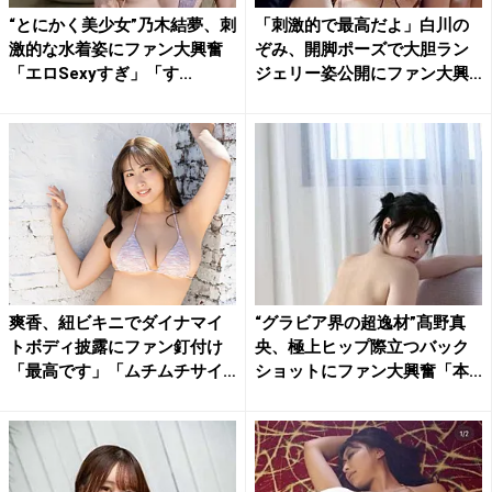
“とにかく美少女”乃木結夢、刺
「刺激的で最高だよ」白川の
激的な水着姿にファン大興奮
ぞみ、開脚ポーズで大胆ラン
「エロSexyすぎ」「す...
ジェリー姿公開にファン大興
奮
爽香、紐ビキニでダイナマイ
“グラビア界の超逸材”髙野真
トボディ披露にファン釘付け
央、極上ヒップ際立つバック
「最高です」「ムチムチサイ
ショットにファン大興奮「本...
コ...