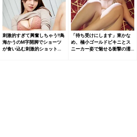
刺激的すぎて興奮しちゃう!!鳥
「待ち受けにします」東かな
海かうのM字開脚でショーツ
め、極小ゴールドビキニとス
が食い込む刺激的ショット...
ニーカー姿で魅せる衝撃の濡
れ...