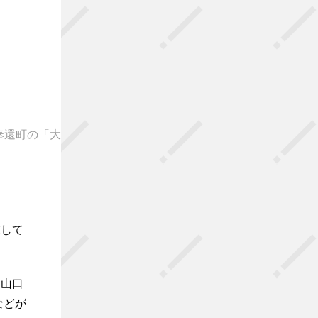
奉還町の「大
在して
、山口
などが