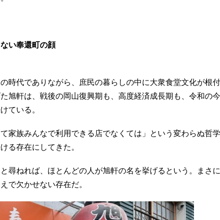
まない奉還町の顔
動の時代でありながら、庶民の暮らしの中に大衆食堂文化が根
げた旭軒は、戦後の岡山復興期も、高度経済成長期も、令和の
続けている。
くて家族みんなで利用できる店でなくては」という変わらぬ哲
続ける存在にしてきた。
」と尋ねれば、ほとんどの人が旭軒の名を挙げるという。まさ
うえで欠かせない存在だ。