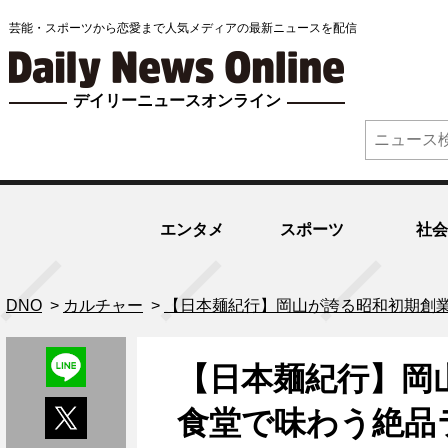
芸能・スポーツから恋愛まで人気メディアの最新ニュースを配信
デイリーニュースオンライン
エンタメ
スポーツ
社会
DNO
>
カルチャー
>
【日本麺紀行】岡山が誇る昭和初期創業
【日本麺紀行】岡
食堂で味わう絶品ラ