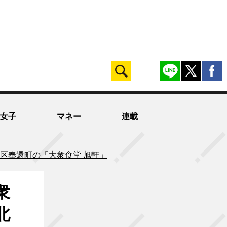
女子
マネー
連載
区奉還町の「大衆食堂 旭軒」
衆
北