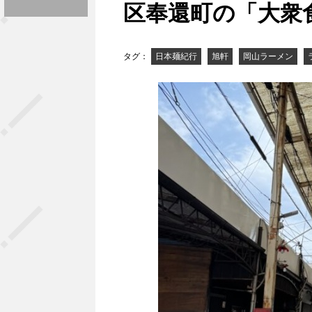
区奉還町の「大衆
タグ：
日本麺紀行
旭軒
岡山ラーメン