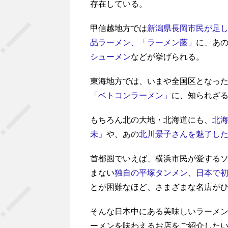
存在している。
甲信越地方では
新潟県長岡市民が足
品ラーメン、「ラーメン藤」
に、あ
シューメン
などが挙げられる。
東海地方では、いまや全国区となっ
「ベトコンラーメン」
に、知られざ
もちろん北の大地・北海道にも、
北
未」
や、あの
北川景子さんを魅了し
首都圏でいえば、横浜市民が愛する
まない
独自の平塚タンメン
、
日本で
とが困難なほど、さまざまな名店が
そんな日本中にある美味しいラーメ
ーメンを味わえるお店をご紹介した