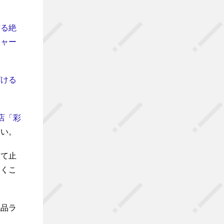
作る絶
チャー
づける
店「彩
ない。
して止
いくこ
絶品ラ