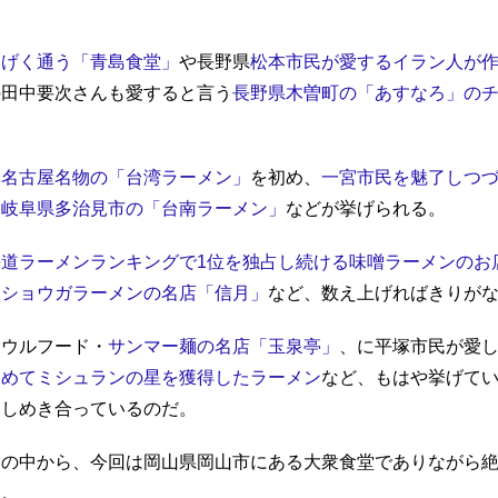
しげく通う「青島食堂」
や長野県
松本市民が愛するイラン人が
の田中要次さんも愛すると言う
長野県木曽町の「あすなろ」の
た
名古屋名物の「台湾ラーメン」
を初め、
一宮市民を魅了しつ
る
岐阜県多治見市の「台南ラーメン」
などが挙げられる。
海道ラーメンランキングで1位を独占し続ける味噌ラーメンのお
たショウガラーメンの名店「信月」
など、数え上げればきりが
ソウルフード・
サンマー麺の名店「玉泉亭」
、に平塚市民が愛
初めてミシュランの星を獲得したラーメン
など、もはや挙げて
ひしめき合っているのだ。
ンの中から、今回は岡山県岡山市にある大衆食堂でありながら
い。