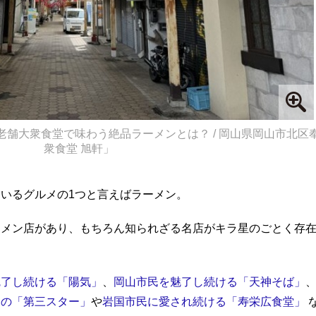
舗大衆食堂で味わう絶品ラーメンとは？ / 岡山県岡山市北区
衆食堂 旭軒」
いるグルメの1つと言えばラーメン。
ーメン店があり、もちろん知られざる名店がキラ星のごとく存
魅了し続ける「陽気」
、
岡山市民を魅了し続ける「天神そば」
ンの「第三スター」
や
岩国市民に愛され続ける「寿栄広食堂」