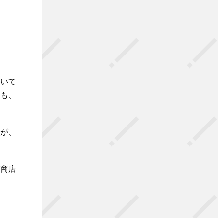
付いて
今も、
学が、
に商店