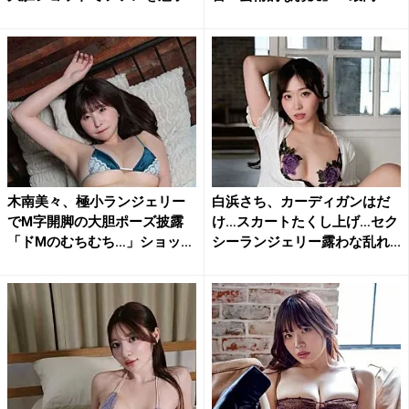
木南美々、極小ランジェリー
白浜さち、カーディガンはだ
でM字開脚の大胆ポーズ披露
け…スカートたくし上げ…セク
「ドMのむちむち…」ショッ
シーランジェリー露わな乱れ...
ト...