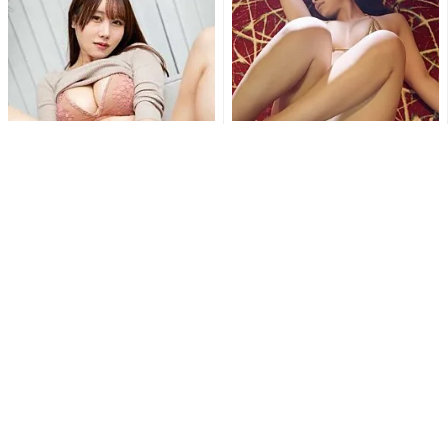
刺激的すぎて興奮しちゃう!!鳥
「待ち受けにします」東かな
海かうのM字開脚でショーツ
め、極小ゴールドビキニとス
が食い込む刺激的ショット...
ニーカー姿で魅せる衝撃の濡
れ...