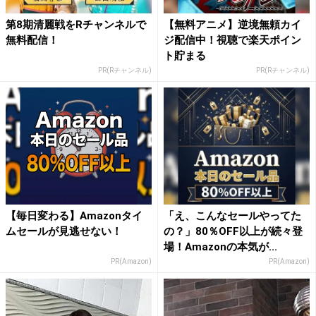
第8期清麗戦をRチャンネルで
【無料アニメ】逆境無頼カイ
無料配信！
ジ配信中！視聴で楽天ポイン
ト貯まる
PR(Rチャンネル)
PR(Rチャンネル)
【毎日変わる】Amazonタイ
「え、こんなセールやってた
ムセールが見逃せない！
の？」80％OFF以上が続々登
場！Amazonの本気が...
PR(Amazon)
PR(Amazon)