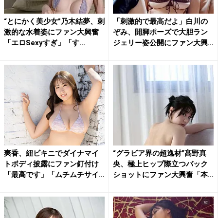
“とにかく美少女”乃木結夢、刺
「刺激的で最高だよ」白川の
激的な水着姿にファン大興奮
ぞみ、開脚ポーズで大胆ラン
「エロSexyすぎ」「す...
ジェリー姿公開にファン大興
奮
爽香、紐ビキニでダイナマイ
“グラビア界の超逸材”髙野真
トボディ披露にファン釘付け
央、極上ヒップ際立つバック
「最高です」「ムチムチサイ
ショットにファン大興奮「本...
コ...