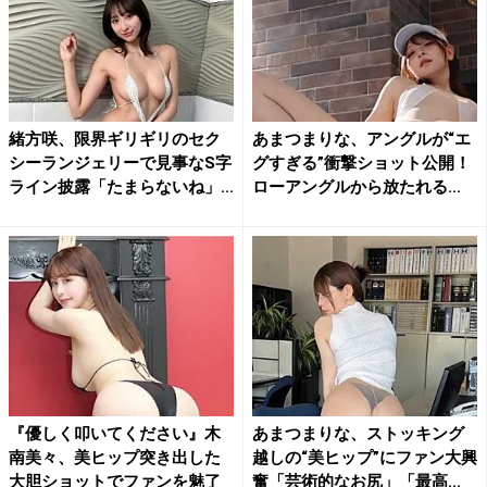
緒方咲、限界ギリギリのセク
あまつまりな、アングルが“エ
シーランジェリーで見事なS字
グすぎる”衝撃ショット公開！
ライン披露「たまらないね」...
ローアングルから放たれる...
『優しく叩いてください』木
あまつまりな、ストッキング
南美々、美ヒップ突き出した
越しの“美ヒップ”にファン大興
大胆ショットでファンを魅了
奮「芸術的なお尻」「最高...