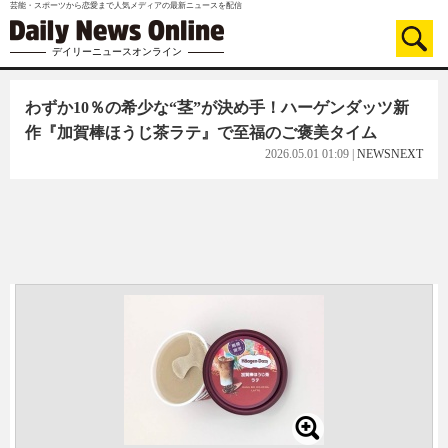
芸能・スポーツから恋愛まで人気メディアの最新ニュースを配信
デイリーニュースオンライン
わずか10％の希少な“茎”が決め手！ハーゲンダッツ新
作『加賀棒ほうじ茶ラテ』で至福のご褒美タイム
2026.05.01 01:09
|
NEWSNEXT