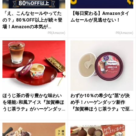
「え、こんなセールやってた
【毎日変わる】Amazonタイ
の？」80％OFF以上が続々登
ムセールが見逃せない！
場！Amazonの本気が...
PR(Amazon)
PR(Amazon)
ほうじ茶の香り豊かな味わい
わずか10％の希少な“茎”が決
を堪能♪和風アイス『加賀棒ほ
め手！ハーゲンダッツ新作
うじ茶ラテ』がハーゲンダッ...
『加賀棒ほうじ茶ラテ』で至...