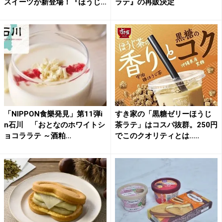
スイーツが新登場！『ほうじ
ラテ』の再販決定
茶...
「NIPPON食樂発見」第11弾i
すき家の「黒糖ゼリーほうじ
n石川 「おとなのホワイトシ
茶ラテ」はコスパ抜群。250円
ョコララテ ～酒粕...
でこのクオリティとは.....