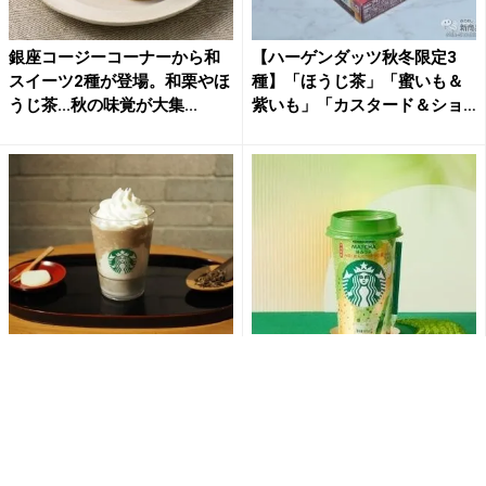
銀座コージーコーナーから和
【ハーゲンダッツ秋冬限定3
スイーツ2種が登場。和栗やほ
種】「ほうじ茶」「蜜いも＆
うじ茶...秋の味覚が大集...
紫いも」「カスタード＆ショ
コ...
【スタバ新作】ほうじ茶×もっ
過去最大の抹茶量。スタバチ
ちりクリーム大福がたまら
ルドの新作、これは飲むし
ん。「ほうじ茶 もちっと ミ...
か。