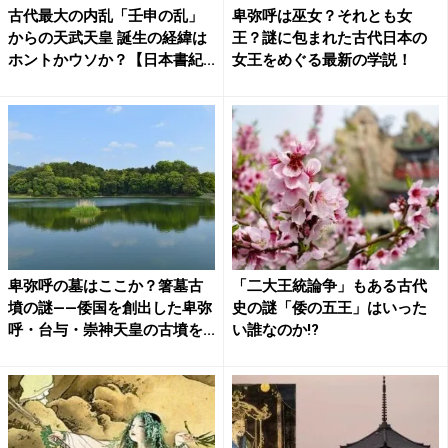
古代最大の内乱「壬申の乱」
卑弥呼は巫女？それとも女
からの天武天皇 誕生の経緯は
王？謎に包まれた古代日本の
ホントかウソか？【日本書紀...
女王をめぐる最新の学説！
卑弥呼の墓はここか？箸墓古
「二大王統論争」もある古代
墳の謎――倭国を創出した卑弥
史の謎「倭の五王」はいった
呼・台与・崇神天皇の古墳を...
い誰なのか!?