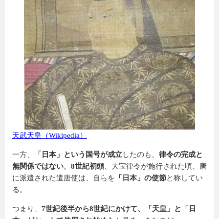
天武天皇（Wikipedia）
一方、
「日本」という国号が成立
したのも、
律令の完成と
無関係ではない
。
8世紀初頭
、大宝律令が施行された頃、唐
に派遣された遣唐使は、自らを
「日本」の使節
と称してい
る。
つまり、
7世紀後半から8世紀にかけて、「天皇」と「日