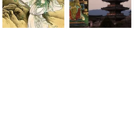
日本は「脱税」「賄賂」は古
民衆が背負った多大な負担…桓
代から！いにしえの税金逃れ
武天皇が遷都した平安京が
の手口と日本史上最初の「疑
「未完の都」とされる理由と
獄...
は...