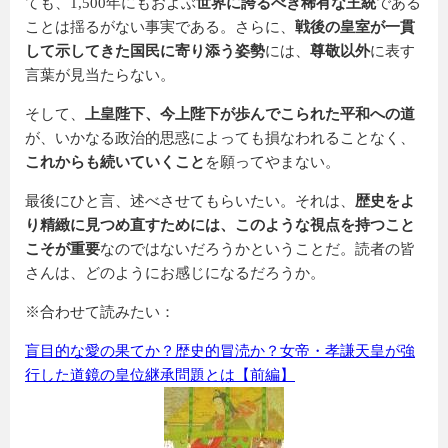
ても、1,500年にもおよぶ
世界に誇るべき稀有な王統
である
ことは揺るがない事実である。さらに、
戦後の皇室が一貫
して示してきた国民に寄り添う姿勢
には、
尊敬以外
に表す
言葉が見当たらない。
そして、
上皇陛下、今上陛下が歩んでこられた平和への道
が、いかなる政治的思惑によっても損なわれることなく、
これからも続いていくこと
を願ってやまない。
最後にひと言、述べさせてもらいたい。それは、
歴史をよ
り精緻に見つめ直すためには、このような視点を持つこと
こそが重要
なのではないだろうかということだ。読者の皆
さんは、どのようにお感じになるだろうか。
※合わせて読みたい：
盲目的な愛の果てか？歴史的冒涜か？女帝・孝謙天皇が強
行した道鏡の皇位継承問題とは【前編】