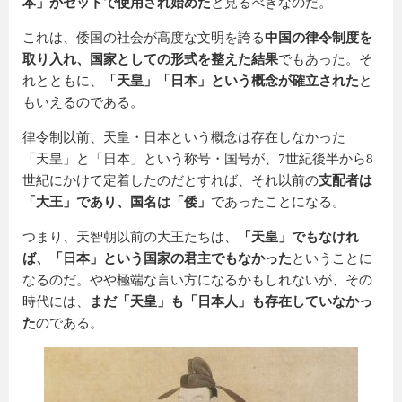
本」がセットで使用され始めた
と見るべきなのだ。
これは、倭国の社会が高度な文明を誇る
中国の律令制度を
取り入れ、国家としての形式を整えた結果
でもあった。そ
れとともに、
「天皇」「日本」という概念が確立された
と
もいえるのである。
律令制以前、天皇・日本という概念は存在しなかった
「天皇」と「日本」という称号・国号が、7世紀後半から8
世紀にかけて定着したのだとすれば、それ以前の
支配者は
「大王」であり、国名は「倭」
であったことになる。
つまり、天智朝以前の大王たちは、
「天皇」でもなけれ
ば、「日本」という国家の君主でもなかった
ということに
なるのだ。やや極端な言い方になるかもしれないが、その
時代には、
まだ「天皇」も「日本人」も存在していなかっ
た
のである。