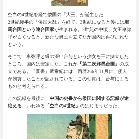
空白の4世紀を経て倭国の「大王」が誕生した
2世紀後半の「倭国大乱」を経て、3世紀になると倭には
邪
馬台国という連合国家
が生まれる。3世紀の中頃、女王卑弥
呼が亡くなると、新たな男王を立てたが国内は再び乱れた
という。
そこで、卑弥呼と縁の深い台与という少女を王に擁立した
ところ、国内は安定した。これが
「第二次邪馬台国」
の成
立である。『晋書』武帝紀には、西暦266年11月に、倭人
が朝貢したことが記されている。この朝貢は、台与による
ものと考えられる。
この記録を最後に、
中国の史書から倭国に関する記録が途
絶える
。いわゆる
「空白の4世紀」
のはじまりだった。