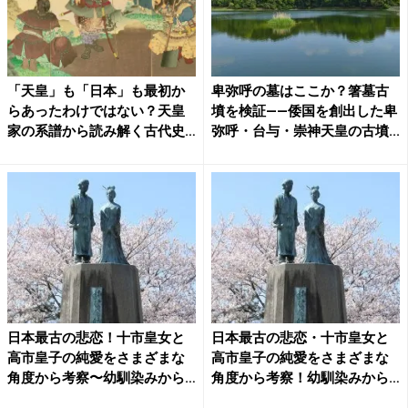
「天皇」も「日本」も最初か
卑弥呼の墓はここか？箸墓古
らあったわけではない？天皇
墳を検証――倭国を創出した卑
家の系譜から読み解く古代史
弥呼・台与・崇神天皇の古墳...
の...
日本最古の悲恋！十市皇女と
日本最古の悲恋・十市皇女と
高市皇子の純愛をさまざまな
高市皇子の純愛をさまざまな
角度から考察〜幼馴染みから
角度から考察！幼馴染みから
政...
政...