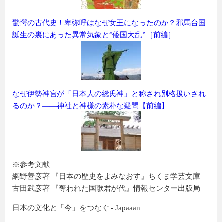
驚愕の古代史！卑弥呼はなぜ女王になったのか？邪馬台国
誕生の裏にあった異常気象と“倭国大乱”［前編］
なぜ伊勢神宮が「日本人の総氏神」と称され別格扱いされ
るのか？——神社と神様の素朴な疑問【前編】
※参考文献
網野善彦著 『日本の歴史をよみなおす』ちくま学芸文庫
古田武彦著 『奪われた国歌君が代』情報センター出版局
日本の文化と「今」をつなぐ - Japaaan