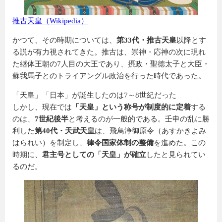
推古天皇（Wikipedia）
かつて、その時期については、
第33代・推古天皇
以降とす
る説が有力視されてきた。推古は、崇神・応神の次に現れ
た継体王朝の7人目の大王であり、摂政・聖徳太子と大臣・
蘇我馬子とのトライアングル政治を行った時代であった。
「天皇」「日本」が誕生したのは7～8世紀だった
しかし、現在では
「天皇」という称号が制度的に定着
する
のは、
7世紀後半
と考えるのが一般的である。壬申の乱に勝
利した
第40代・天武天皇
は、飛鳥浄御原令（あすかきよみ
はられい）を制定し、
律令国家体制の整備
を進めた。この
時期に、
君主号としての「天皇」が確立
したと見られてい
るのだ。