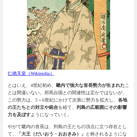
仁徳天皇（Wikipedia）
とはいえ、4世紀初め、
畿内で強大な首長勢力が生まれた
こ
とは間違いない。邪馬台国との関連性は定かではないが、
この勢力は、5～6世紀にかけて次第に勢力を拡大し、
各地
の王たちとの対立や統合
を経て、
列島の広範囲にその影響
力を及ぼす
ようになっていく。
やがて畿内の首長は、列島の王たちの頂点に立つ存在とし
て、
「大王（だいおう・おおきみ）」
と称されるようにな