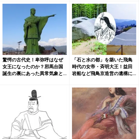
驚愕の古代史！卑弥呼はなぜ
「石と水の都」を築いた飛鳥
女王になったのか？邪馬台国
時代の女帝・斉明大王！益田
誕生の裏にあった異常気象と
岩船など飛鳥京造営の遺構に
“...
秘...