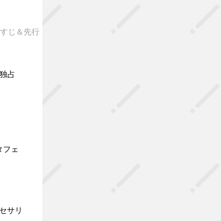
「あらすじ＆先行
て独占
タフェ
クセサリ