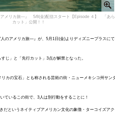
on!! ―7人のアメリカ旅―』 5/8(金)配信スタート【Episode ４】 
カット」公開！！
cation!! ―7人のアメリカ旅―』が、5月1日(金)よりディズニープラスに
「あらすじ」と「先行カット」3点が解禁となった。
Bが「アメリカの宝石」とも称される芸術の街・ニューメキシコ州サン
いているこの街で、3人は別行動をすることに！
taが大好きだというネイティブアメリカン文化の象徴・ターコイズア