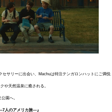
ズアクセサリーに出会い、Machuは特注テンガロンハットにご満悦
ックや天然温泉に癒される。
立公園へ。
ion!! ―7人のアメリカ旅―』