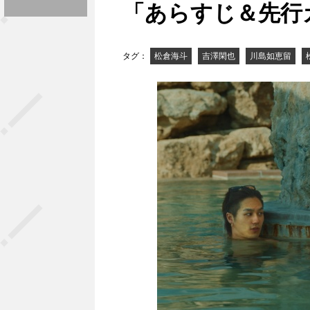
「あらすじ＆先行
タグ：
松倉海斗
吉澤閑也
川島如恵留