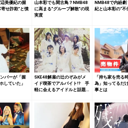
渡辺美優紀の握
山本彩でも閑古鳥？NMB48
NMB48で内紛
客寄せ詐欺”と憤
に高まる”グループ解散”の現
紀と山本彩の“不
実度
メンバーが「握
SKE48解雇の辻のぞみがメ
「持ち家を売る時
ホしていた」
イド喫茶でアルバイト!? 手
為」知ってるだ
軽に会えるアイドルと話題...
事とは