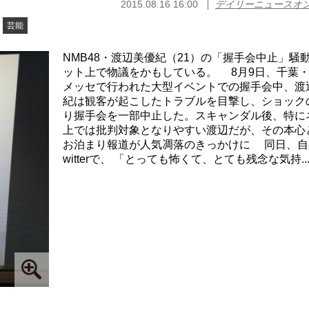
2015.08.16 16:00
デイリーニュースオ
芸能
NMB48・渡辺美優紀（21）の「握手会中止」騒
ット上で物議をかもしている。 8月9日、千葉
メッセで行われた大型イベントでの握手会中、渡
紀は観客が起こしたトラブルを目撃し、ショック
り握手会を一部中止した。スキャンダル後、特に
上では批判対象となりやすい渡辺だが、その本心
お泊まり報道が人気凋落のきっかけに 同日、自
witterで、 「とっても怖くて、とても残念な気持..