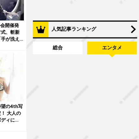
手会開催発
人気記事ランキング
方式、斬新
「手が洗え
総合
エンタメ
望の4th写
！ 大人の
ボディに