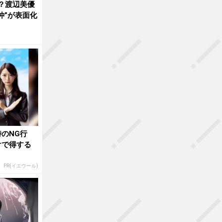
劇？渡辺美優
仲”が表面化
のNG行
けで得する
PR(イエウール)