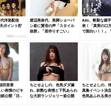
年代洋楽配信
渡辺美奈代、美脚ショーパ
Ado、斬新な握
天ポイント貯
ン姿に賛否の声「スタイル
表！「真実の口
抜群」「若作りすごい」
で面白い！！」
なくな...
PR(Rチャンネル)
”須田亜香
ちとせよしの、色気ダダ漏
ちとせよしの、待
しい表情のビキ
れ…妖艶な表情と下乳あらわ
真集イベント決定
表紙公開「日々
な大胆ランジェリー姿公開
色気あふれる美
「最...