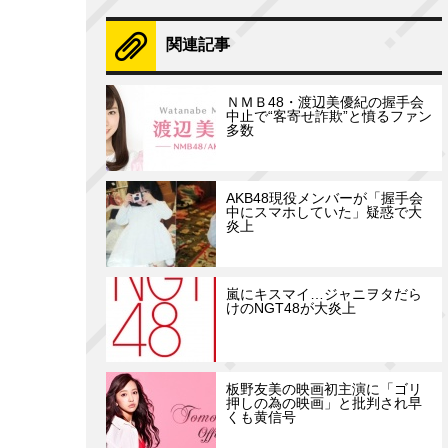
関連記事
ＮＭＢ48・渡辺美優紀の握手会
中止で“客寄せ詐欺”と憤るファン
多数
AKB48現役メンバーが「握手会
中にスマホしていた」疑惑で大
炎上
嵐にキスマイ…ジャニヲタだら
けのNGT48が大炎上
板野友美の映画初主演に「ゴリ
押しの為の映画」と批判され早
くも黄信号