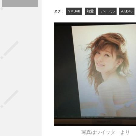
タグ：
NMB48
熱愛
アイドル
AKB48
写真はツイッターより