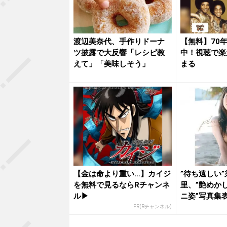
渡辺美奈代、手作りドーナ
【無料】70
ツ披露で大反響「レシピ教
中！視聴で楽
えて」「美味しそう」
まる
【金は命より重い…】カイジ
”待ち遠しい
を無料で見るならRチャンネ
里、”艶めか
ル▶︎
ニ姿”写真集
きれい...
PR(Rチャンネル)