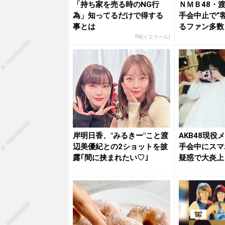
「持ち家を売る時のNG行
ＮＭＢ48・
為」知ってるだけで得する
手会中止で“
事とは
るファン多数
PR(イエウール)
岸明日香、"みるきー"こと渡
AKB48現役
辺美優紀との2ショットを披
手会中にスマ
露｢間に挟まれたい♡｣
疑惑で大炎上