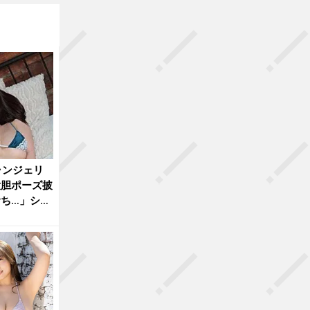
ランジェリ
大胆ポーズ披
ち…」ショ