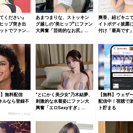
てください』
あまつまりな、ストッキン
爽香、紐ビキニ
ヒップ突き出
グ越しの“美ヒップ”にファン
イトボディ披露
ットでファン
大興奮「芸術的なお尻」
付け「最高です
「最高...
チサイコ...
楽】無料配信
“とにかく美少女”乃木結夢、
【無料】ウェザ
ネルなら登録不
刺激的な水着姿にファン大
配信中！視聴で
興奮「エロSexyすぎ」
ト貯まる
「す...
PR(Rチャンネル)