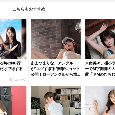
こちらもおすすめ
る時のNG行
あまつまりな、アングル
木南美々、極小
だけで得する
が“エグすぎる”衝撃ショット
ーでM字開脚の
公開！ローアングルから放
露「ドMのむちむ
たれる...
ット...
PR(イエウール)