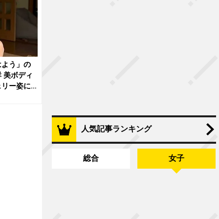
はよう」の
 美ボディ
ェリー姿に
人気記事ランキング
総合
女子