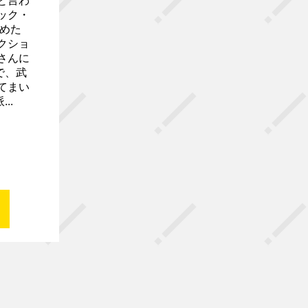
と言わ
ック・
集めた
クショ
さんに
で、武
てまい
..