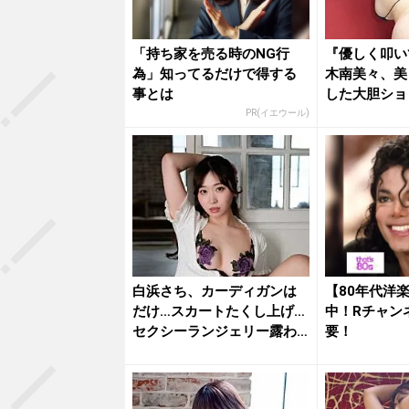
「持ち家を売る時のNG行
『優しく叩い
為」知ってるだけで得する
木南美々、美
事とは
した大胆ショ
を魅了
PR(イエウール)
白浜さち、カーディガンは
【80年代洋
だけ…スカートたくし上げ…
中！Rチャン
セクシーランジェリー露わ
要！
な乱れ...