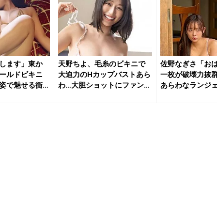
します」東か
天野ちよ、毛糸のビキニで
佐野なぎさ「お
ールドビキニ
大迫力のHカップバストあら
一枚が破壊力抜群
姿で魅せる衝
わ…大胆ショットにファン大
あらわなランジ
興奮...
ファン...