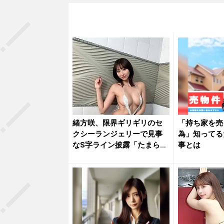
緒方咲、限界ギリギリのセ
「持ち家を売
クシーランジェリーで見事
為」知ってる
なS字ライン披露「たまらな
事とは
いね」...