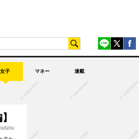
女子
マネー
連載
愛編】
mufumu