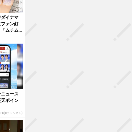
でダイナマ
にファン釘
」「ムチム
ーニュース
楽天ポイン
PR(Rチャンネル)