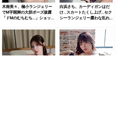
木南美々、極小ランジェリー
白浜さち、カーディガンはだ
でM字開脚の大胆ポーズ披露
け…スカートたくし上げ…セク
「ドMのむちむち…」ショッ
シーランジェリー露わな乱れ...
ト...
“とにかく美少女”乃木結夢、刺
「刺激的で最高だよ」白川の
激的な水着姿にファン大興奮
ぞみ、開脚ポーズで大胆ラン
「エロSexyすぎ」「す...
ジェリー姿公開にファン大興
奮