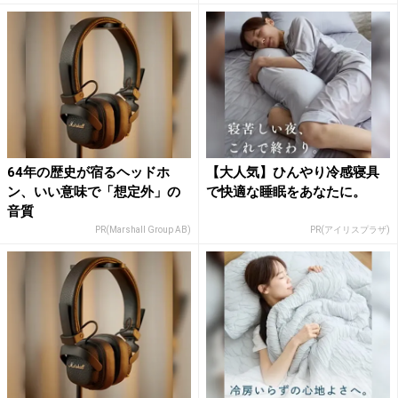
64年の歴史が宿るヘッドホ
【大人気】ひんやり冷感寝具
ン、いい意味で「想定外」の
で快適な睡眠をあなたに。
音質
PR(Marshall Group AB)
PR(アイリスプラザ)