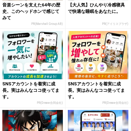
音楽シーンを支えた64年の歴
【大人気】ひんやり冷感寝具
史、このヘッドホンで感じて
で快適な睡眠をあなたに。
みて
PR(Marshall Group AB)
PR(アイリスプラザ)
SNSアカウントを着実に成
SNSアカウントを着実に成
長。実はみんなココ使ってま
長。実はみんなココ使ってま
す。
す。
PR(Dreaw合同会社)
PR(Dreaw合同会社)