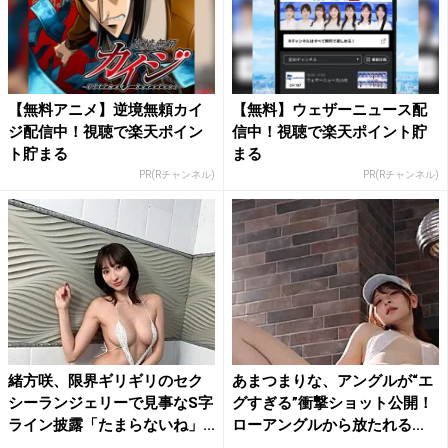
【無料アニメ】逆境無頼カイ
【無料】ウェザーニュース配
ジ配信中！視聴で楽天ポイン
信中！視聴で楽天ポイント貯
ト貯まる
まる
PR(Rチャンネル)
PR(Rチャンネル)
緒方咲、限界ギリギリのセク
あまつまりな、アングルが“エ
シーランジェリーで見事なS字
グすぎる”衝撃ショット公開！
ライン披露「たまらないね」...
ローアングルから放たれる...