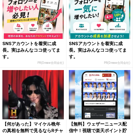
SNSアカウントを着実に成
SNSアカウントを着実に成
長。実はみんなココ使ってま
長。実はみんなココ使ってま
す。
す。
PR(Dreaw合同会社)
PR(Dreaw合同会社)
【何があった】マイケル晩年
【無料】ウェザーニュース配
の真相を無料で見るならRチャ
信中！視聴で楽天ポイント貯