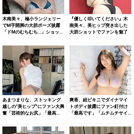
木南美々、極小ランジェリー
『優しく叩いてください』木
でM字開脚の大胆ポーズ披露
南美々、美ヒップ突き出した
「ドMのむちむち…」ショッ
大胆ショットでファンを魅了
ト...
あまつまりな、ストッキング
爽香、紐ビキニでダイナマイ
越しの“美ヒップ”にファン大興
トボディ披露にファン釘付け
奮「芸術的なお尻」「最高...
「最高です」「ムチムチサイ
コ...