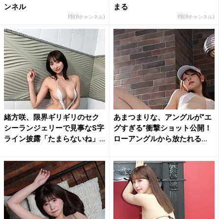
ンネル
まる
PR(Rチャンネル)
PR(Rチャンネル)
緒方咲、限界ギリギリのセク
あまつまりな、アングルが“エ
シーランジェリーで見事なS字
グすぎる”衝撃ショット公開！
ライン披露「たまらないね」...
ローアングルから放たれる...