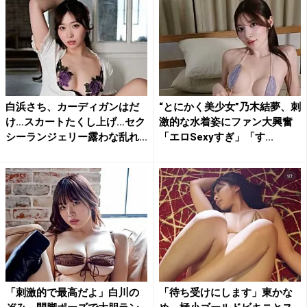
白浜さち、カーディガンはだ
“とにかく美少女”乃木結夢、刺
け…スカートたくし上げ…セク
激的な水着姿にファン大興奮
シーランジェリー露わな乱れ...
「エロSexyすぎ」「す...
「刺激的で最高だよ」白川の
「待ち受けにします」東かな