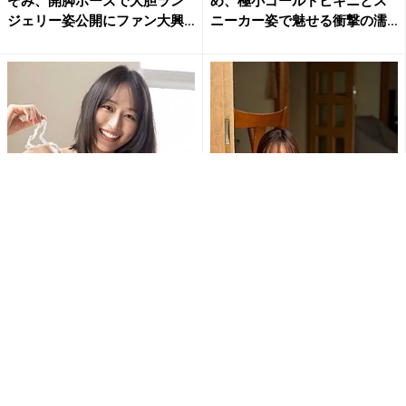
ぞみ、開脚ポーズで大胆ラン
め、極小ゴールドビキニとス
ジェリー姿公開にファン大興
ニーカー姿で魅せる衝撃の濡
奮
れ...
天野ちよ、毛糸のビキニで大
佐野なぎさ「おはよう」の一
迫力のHカップバストあらわ…
枚が破壊力抜群 美ボディあら
大胆ショットにファン大興奮...
わなランジェリー姿にファン...