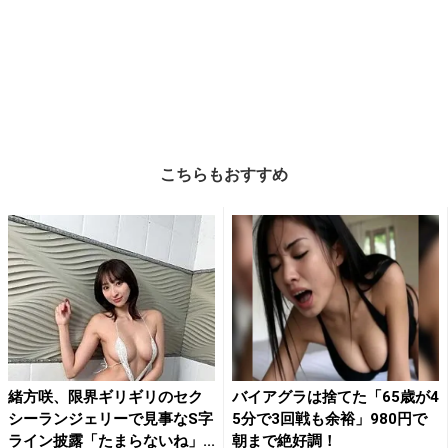
こちらもおすすめ
緒方咲、限界ギリギリのセク
バイアグラは捨てた「65歳が4
シーランジェリーで見事なS字
5分で3回戦も余裕」980円で
ライン披露「たまらないね」...
朝まで絶好調！