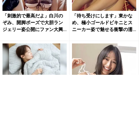
「刺激的で最高だよ」白川の
「待ち受けにします」東かな
ぞみ、開脚ポーズで大胆ラン
め、極小ゴールドビキニとス
ジェリー姿公開にファン大興
ニーカー姿で魅せる衝撃の濡
奮
れ...
【大人気】ひんやり冷感寝具
天野ちよ、毛糸のビキニで大
で快適な睡眠をあなたに。
迫力のHカップバストあらわ…
大胆ショットにファン大興奮...
PR(アイリスプラザ)