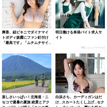
爽香、紐ビキニでダイナマイ
明日働ける単発バイト求人サ
トボディ披露にファン釘付け
イト
「最高です」「ムチムチサイ
コ...
PR(ショットワークス)
楽しさいっぱい！北海道・ニ
白浜さち、カーディガンはだ
セコで避暑の夏旅 絶景とアク
け…スカートたくし上げ…セク