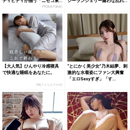
ティビティが揃う「ニセコ東...
シーランジェリー露わな乱れ...
PR(東急不動産)
【大人気】ひんやり冷感寝具
“とにかく美少女”乃木結夢、刺
で快適な睡眠をあなたに。
激的な水着姿にファン大興奮
「エロSexyすぎ」「す...
PR(アイリスプラザ)