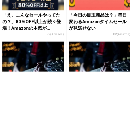
「え、こんなセールやってた
「今日の目玉商品は？」毎日
の？」80％OFF以上が続々登
変わるAmazonタイムセール
場！Amazonの本気が...
が見逃せない
PR(Amazon)
PR(Amazon)
ベッキーは無視なのに？ゲス
ゲス川谷でも視聴率には響か
川谷「ほのかりんの賠償金肩
ず？松本人志『ワイドナショ
代わり」で物議
ー』の苦境