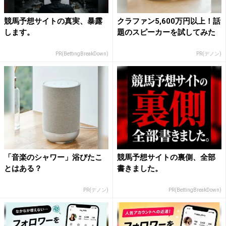
競馬予想サイトの真実、暴露
クラファン5,600万円以上！話
します。
題のスピーカーを試してみた
PR(BettingBreakDown)
PR(デノン)
「音楽のシャワー」浴びたこ
競馬予想サイトの裏側、全部
とはある？
書きました。
PR(デノン)
PR(BettingBreakDown)