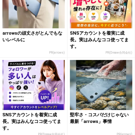
arrowsの頑丈さがとんでもな
SNSアカウントを着実に成
いレベルに
長。実はみんなココ使ってま
す。
PR(arrows)
PR(Dreaw合同会社)
SNSアカウントを着実に成
堅牢さ・コスパだけじゃない
長。実はみんなココ使ってま
最新「arrows」事情
す。
PR(Dreaw合同会社)
PR(arrows)