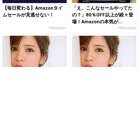
【毎日変わる】Amazonタイ
「え、こんなセールやってた
ムセールが見逃せない！
の？」80％OFF以上が続々登
場！Amazonの本気が...
PR(Amazon)
PR(Amazon)
坂口杏里、悪評噴出で生き残
坂口杏里、近隣住民にも目撃
り策に”あの問題女優”との共演
されていた”ホスト狂いと奇行
案が浮上
の数々”