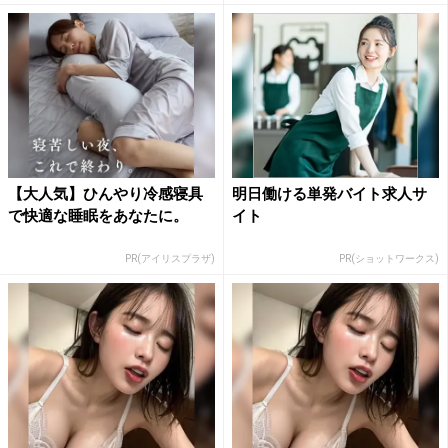
【大人気】ひんやり冷感寝具
明日働ける単発バイト求人サ
で快適な睡眠をあなたに。
イト
PR(アイリスプラザ)
PR(ショットワークス)