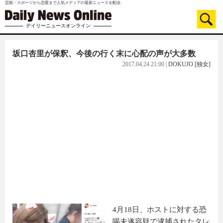
芸能・スポーツから恋愛まで人気メディアの最新ニュースを配信
デイリーニュースオンライン
坂口杏里が保釈、今後の行く末に心配の声が大多数
2017.04.24 21:00
|
DOKUJO [独女]
4月18日、ホストに対する恐
喝未遂容疑で逮捕されたタレ