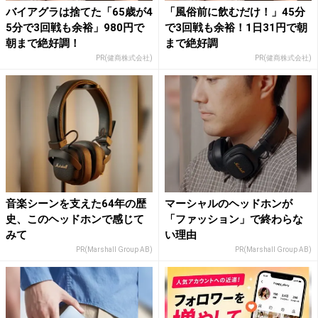
バイアグラは捨てた「65歳が4
「風俗前に飲むだけ！」45分
5分で3回戦も余裕」980円で
で3回戦も余裕！1日31円で朝
朝まで絶好調！
まで絶好調
PR(健商株式会社)
PR(健商株式会社)
音楽シーンを支えた64年の歴
マーシャルのヘッドホンが
史、このヘッドホンで感じて
「ファッション」で終わらな
みて
い理由
PR(Marshall Group AB)
PR(Marshall Group AB)