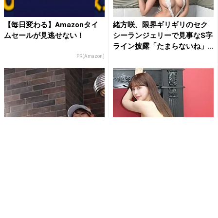
【毎日変わる】Amazonタイ
緒方咲、限界ギリギリのセク
ムセールが見逃せない！
シーランジェリーで見事なS字
ライン披露「たまらないね」...
PR(Amazon)
あまつまりな、アングルが“エ
『優しく叩いてください』木
グすぎる”衝撃ショット公開！
南美々、美ヒップ突き出した
ローアングルから放たれる...
大胆ショットでファンを魅了