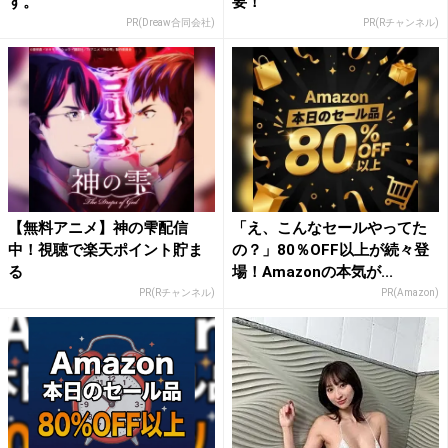
す。
要！
PR(Dreaw合同会社)
PR(Rチャンネル)
【無料アニメ】神の雫配信
「え、こんなセールやってた
中！視聴で楽天ポイント貯ま
の？」80％OFF以上が続々登
る
場！Amazonの本気が...
PR(Rチャンネル)
PR(Amazon)