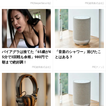
PR(KeeperSecurity)
PR(健商株式会社)
バイアグラは捨てた「65歳が4
「音楽のシャワー」浴びたこ
5分で3回戦も余裕」980円で
とはある？
朝まで絶好調！
PR(健商株式会社)
PR(デノン)