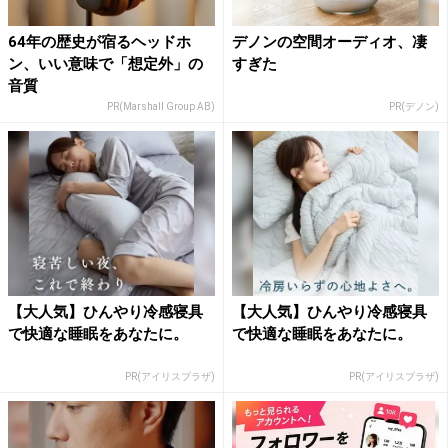
64年の歴史が宿るヘッドホ
デノンの空間オーディオ、凄
ン、いい意味で「想定外」の
すぎた
音質
PR(Marshall Group AB)
PR(デノン)
【大人気】ひんやり冷感寝具
【大人気】ひんやり冷感寝具
で快適な睡眠をあなたに。
で快適な睡眠をあなたに。
PR(アイリスプラザ)
PR(アイリスプラザ)