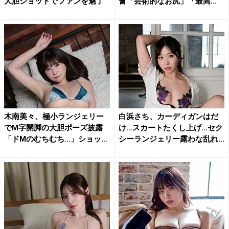
大胆ショットでファンを魅了
奮「芸術的なお尻」「最高...
木南美々、極小ランジェリー
白浜さち、カーディガンはだ
でM字開脚の大胆ポーズ披露
け…スカートたくし上げ…セク
「ドMのむちむち…」ショッ
シーランジェリー露わな乱れ...
ト...