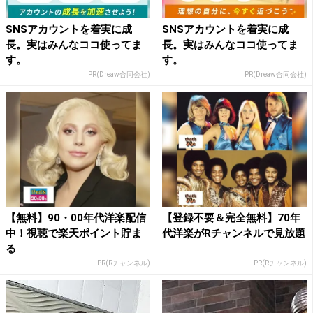
SNSアカウントを着実に成
SNSアカウントを着実に成
長。実はみんなココ使ってま
長。実はみんなココ使ってま
す。
す。
PR(Dreaw合同会社)
PR(Dreaw合同会社)
【無料】90・00年代洋楽配信
【登録不要＆完全無料】70年
中！視聴で楽天ポイント貯ま
代洋楽がRチャンネルで見放題
る
PR(Rチャンネル)
PR(Rチャンネル)