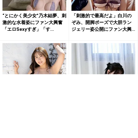
“とにかく美少女”乃木結夢、刺
「刺激的で最高だよ」白川の
激的な水着姿にファン大興奮
ぞみ、開脚ポーズで大胆ラン
「エロSexyすぎ」「す...
ジェリー姿公開にファン大興
奮
爽香、紐ビキニでダイナマイ
“グラビア界の超逸材”髙野真
トボディ披露にファン釘付け
央、極上ヒップ際立つバック
「最高です」「ムチムチサイ
ショットにファン大興奮「本...
コ...