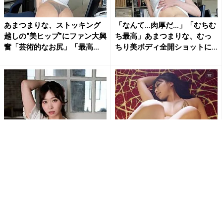
あまつまりな、ストッキング
「なんて…肉厚だ…」「むちむ
越しの“美ヒップ”にファン大興
ち最高」あまつまりな、むっ
奮「芸術的なお尻」「最高...
ちり美ボディ全開ショットに...
白浜さち、カーディガンはだ
「待ち受けにします」東かな
け…スカートたくし上げ…セク
め、極小ゴールドビキニとス
シーランジェリー露わな乱れ...
ニーカー姿で魅せる衝撃の濡
れ...