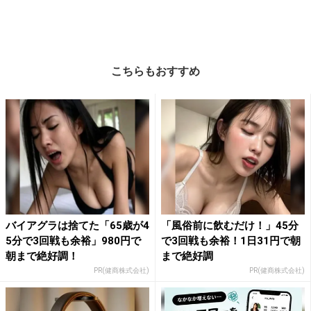
こちらもおすすめ
バイアグラは捨てた「65歳が4
「風俗前に飲むだけ！」45分
5分で3回戦も余裕」980円で
で3回戦も余裕！1日31円で朝
朝まで絶好調！
まで絶好調
PR(健商株式会社)
PR(健商株式会社)