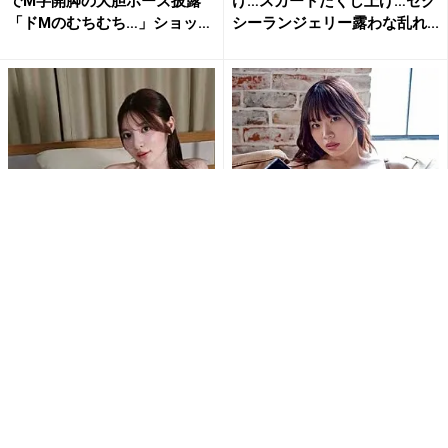
でM字開脚の大胆ポーズ披露
け…スカートたくし上げ…セク
「ドMのむちむち…」ショッ
シーランジェリー露わな乱れ...
ト...
“とにかく美少女”乃木結夢、刺
「刺激的で最高だよ」白川の
激的な水着姿にファン大興奮
ぞみ、開脚ポーズで大胆ラン
「エロSexyすぎ」「す...
ジェリー姿公開にファン大興
奮