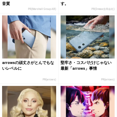
音質
す。
PR(Marshall Group AB)
PR(Dreaw合同会社)
arrowsの頑丈さがとんでもな
堅牢さ・コスパだけじゃない
いレベルに
最新「arrows」事情
PR(arrows)
PR(arrows)