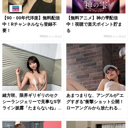
【90・00年代洋楽】無料配信
【無料アニメ】神の雫配信
中！Rチャンネルなら登録不
中！視聴で楽天ポイント貯ま
要！
る
PR(Rチャンネル)
PR(Rチャンネル)
緒方咲、限界ギリギリのセク
あまつまりな、アングルが“エ
シーランジェリーで見事なS字
グすぎる”衝撃ショット公開！
ライン披露「たまらないね」...
ローアングルから放たれる...