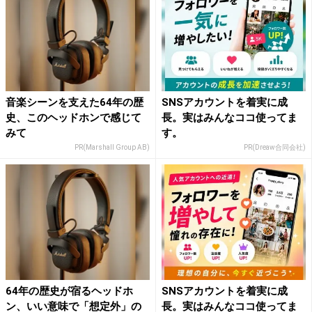
音楽シーンを支えた64年の歴
SNSアカウントを着実に成
史、このヘッドホンで感じて
長。実はみんなココ使ってま
みて
す。
PR(Marshall Group AB)
PR(Dreaw合同会社)
64年の歴史が宿るヘッドホ
SNSアカウントを着実に成
ン、いい意味で「想定外」の
長。実はみんなココ使ってま