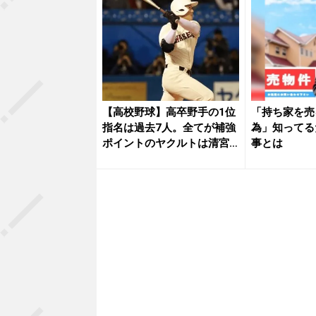
【高校野球】高卒野手の1位
「持ち家を売
指名は過去7人。全てが補強
為」知ってる
ポイントのヤクルトは清宮
事とは
幸太...