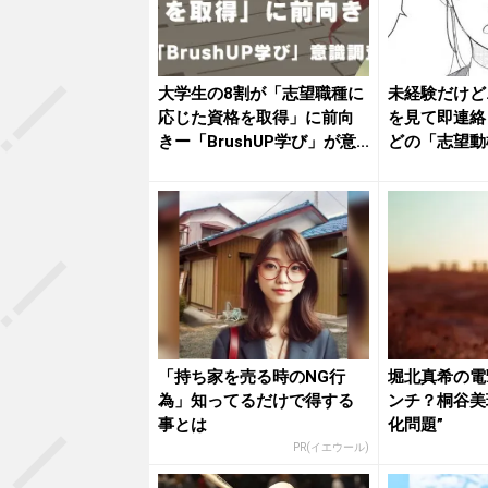
大学生の8割が「志望職種に
未経験だけど
応じた資格を取得」に前向
を見て即連絡
きー「BrushUP学び」が意...
どの「志望動
ンジェ...
「持ち家を売る時のNG行
堀北真希の電
為」知ってるだけで得する
ンチ？桐谷美
事とは
化問題”
PR(イエウール)