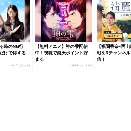
る時のNG行
【無料アニメ】神の雫配信
【福間香奈×西山
だけで得する
中！視聴で楽天ポイント貯
戦をRチャンネル
まる
信！
PR(イエウール)
PR(Rチャンネル)