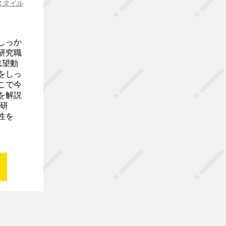
スタイル
しっか
研究職
志望動
をしっ
こで今
を解説
「研
性を