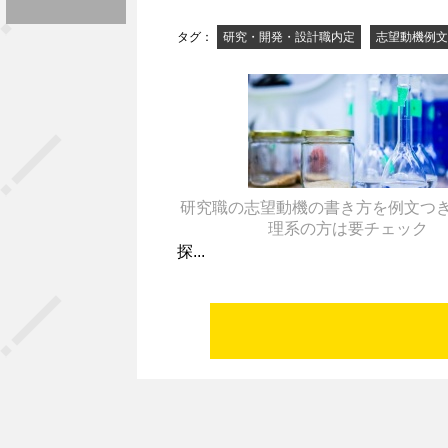
タグ：
研究・開発・設計職内定
志望動機例文
研究職の志望動機の書き方を例文つ
理系の方は要チェック
探...