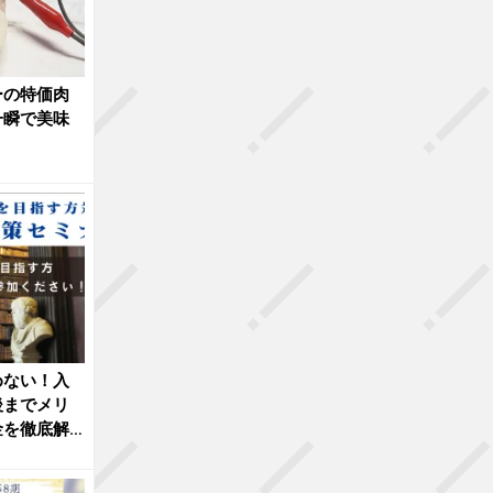
ーの特価肉
一瞬で美味
めない！入
後までメリ
金を徹底解