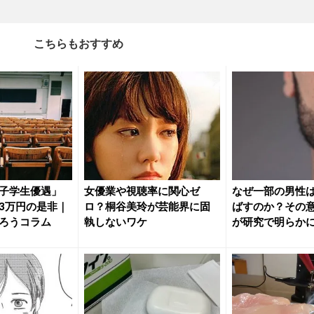
こちらもおすすめ
子学生優遇」
女優業や視聴率に関心ゼ
なぜ一部の男性
3万円の是非｜
ロ？桐谷美玲が芸能界に固
ばすのか？その
ろうコラム
執しないワケ
が研究で明らか