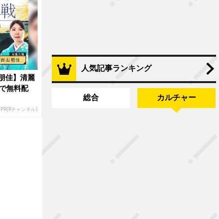
人気記事ランキング
朋佳】清麗
で無料配
総合
カルチャー
PR(Rチャンネル)