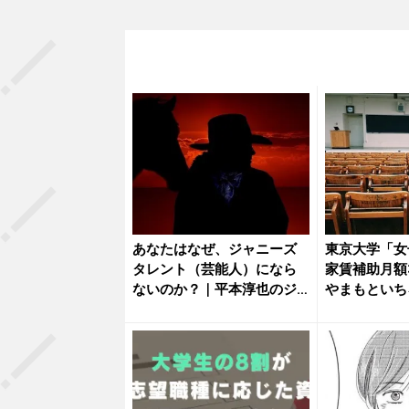
あなたはなぜ、ジャニーズ
東京大学「女
タレント（芸能人）になら
家賃補助月額
ないのか？｜平本淳也のジ
やまもといち
ャニーズ...