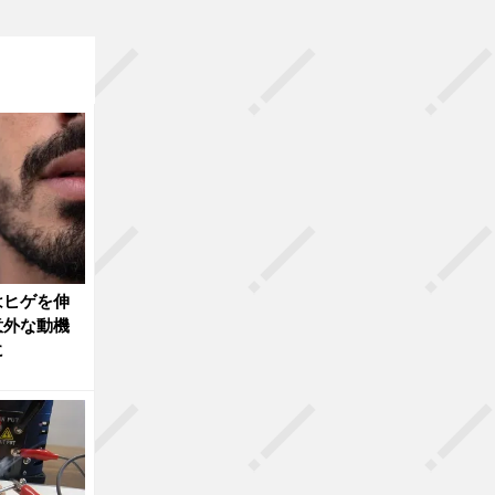
はヒゲを伸
意外な動機
に