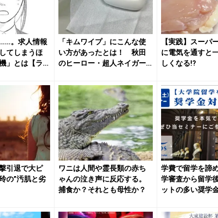
……。求人情報
「キムワイプ」にこんな使
【実践】スーパ
してしまうほ
い方があったとは！ 秋田
に電気を通すと
機」とは【ラ
のヒーロー・超人ネイガー
しくなる!?
直伝ライ...
撃引退で大ピ
ワニは人間や霊長類の赤ち
学費で留学を諦
玲の”汚肌と劣
ゃんの泣き声に反応する。
学審査から留学
捕食か？それとも母性か？
ットの多い奨学
説！『【...