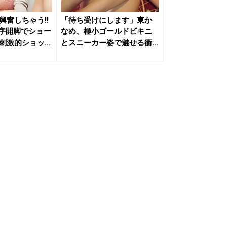
興奮しちゃう!!
「待ち受けにします」東か
字開脚でショー
なめ、極小ゴールドビキニ
刺激的ショッ
とスニーカー姿で魅せる衝
撃の濡れ...