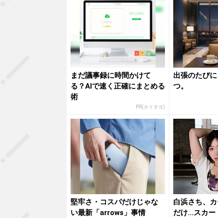
まだ議事録に時間かけて
出張のたびに
る？AIで速く正確にまとめる
つ。
術
PR(カイタヨ)
堅牢さ・コスパだけじゃな
白浜さち、カ
い最新「arrows」事情
だけ…スカー