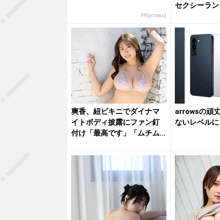
セクシーラン
な乱れ...
PR(arrows)
爽香、紐ビキニでダイナマ
arrowsの
イトボディ披露にファン釘
ないレベルに
付け「最高です」「ムチム
チサイコ...