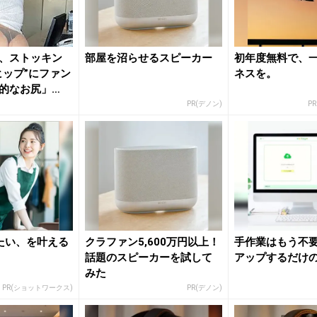
、ストッキン
部屋を沼らせるスピーカー
初年度無料で、
ヒップ”にファン
ネスを。
的なお尻」
PR(デノン)
P
たい、を叶える
クラファン5,600万円以上！
手作業はもう不
話題のスピーカーを試して
アップするだけの
みた
PR(ショットワークス)
PR(デノン)