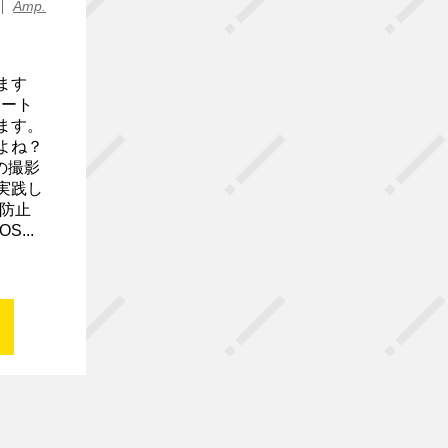
Amp.
ます
マート
ます。
よね？
eの撮影
実践し
防止
...