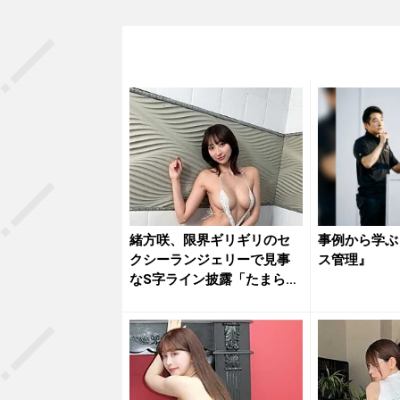
緒方咲、限界ギリギリのセ
事例から学ぶ
クシーランジェリーで見事
ス管理』
なS字ライン披露「たまらな
いね」...