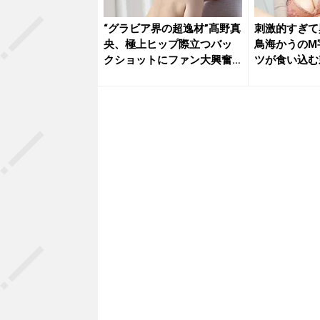
“グラビア界の超逸材”髙野真
刺激的すぎて
央、極上ヒップ際立つバッ
鳥海かうのM
クショットにファン大興奮
ツが食い込む
「本...
ト...