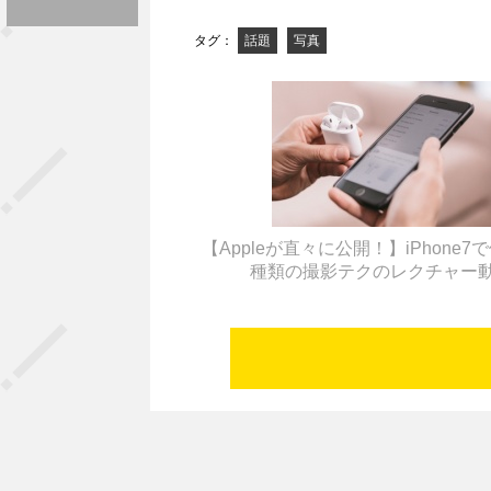
タグ：
話題
写真
【Appleが直々に公開！】iPhone7
種類の撮影テクのレクチャー