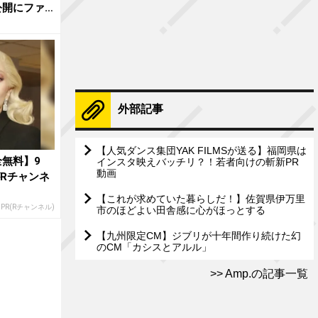
公開にファ
外部記事
【人気ダンス集団YAK FILMSが送る】福岡県は
無料】9
インスタ映えバッチリ？！若者向けの斬新PR
動画
がRチャンネ
【これが求めていた暮らしだ！】佐賀県伊万里
PR(Rチャンネル)
市のほどよい田舎感に心がほっとする
【九州限定CM】ジブリが十年間作り続けた幻
のCM「カシスとアルル」
Amp.の記事一覧