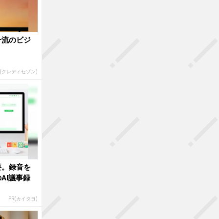
一流のビジ
R(クレディセゾン)
要。録音を
AI議事録
PR(カイタヨ)