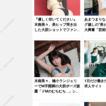
『優しく叩いてください』
あまつまりな
木南美々、美ヒップ突き出
グ越しの“美
した大胆ショットでファン
大興奮「芸術
を魅了
「最高...
木南美々、極小ランジェリ
1日だけ働き
ーでM字開脚の大胆ポーズ披
求人サイト
露「ドMのむちむち…」ショ
ット...