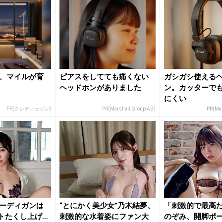
、マイルが育
ピアスをしてても痛くない
ガシガシ使える
ヘッドホンがありました
ン。カッターで
にくい
PR(クレディセゾン)
PR(Marshall Group AB)
PR(Mar
ーディガンは
“とにかく美少女”乃木結夢、
「刺激的で最高
トたくし上げ…
刺激的な水着姿にファン大
のぞみ、開脚ポ