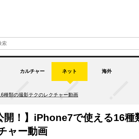
カルチャー
ネット
海外
える16種類の撮影テクのレクチャー動画
公開！】iPhone7で使える16種
チャー動画