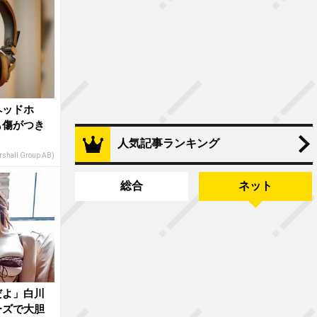
ヘッドホ
も傷がつき
人気記事ランキング
shall Group AB)
総合
ネット
だよ」白川
ーズで大胆