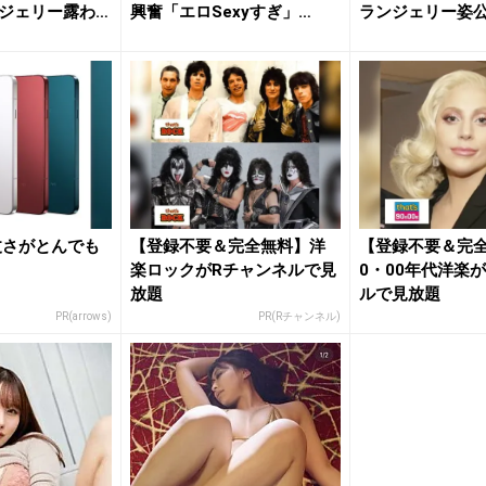
ジェリー露わ
興奮「エロSexyすぎ」
ランジェリー姿
「す...
ン大興奮
頑丈さがとんでも
【登録不要＆完全無料】洋
【登録不要＆完全
楽ロックがRチャンネルで見
0・00年代洋楽
放題
ルで見放題
PR(arrows)
PR(Rチャンネル)