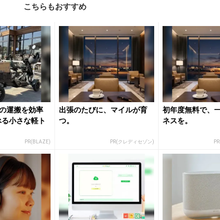
こちらもおすすめ
の運搬を効率
出張のたびに、マイルが育
初年度無料で、
運べる小さな軽ト
つ。
ネスを。
PR(BLAZE)
PR(クレディセゾン)
P