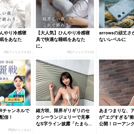
んやり冷感寝
【大人気】ひんやり冷感寝
arrowsの頑丈
眠をあなた
具で快適な睡眠をあなた
ないレベルに
に。
PR(アイリスプラザ)
PR(アイリスプラザ)
Rチャンネルで
緒方咲、限界ギリギリのセ
あまつまりな、
配信！
クシーランジェリーで見事
が“エグすぎる”
なS字ライン披露「たまらな
公開！ローアン
いね」...
たれる...
PR(Rチャンネル)