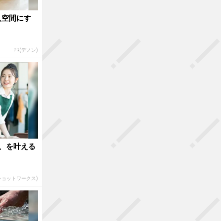
入空間にす
PR(デノン)
、を叶える
(ショットワークス)