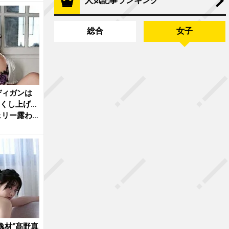
人気記事ランキング
総合
女子
ディガンは
くし上げ…
ェリー露わ
逸材”髙野真