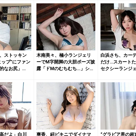
、ストッキン
木南美々、極小ランジェリ
白浜さち、カー
ヒップ”にファン
ーでM字開脚の大胆ポーズ披
だけ…スカートた
的なお尻」
露「ドMのむちむち…」ショ
セクシーランジ
ット...
な乱れ...
高だよ」白川
爽香、紐ビキニでダイナマ
“グラビア界の超