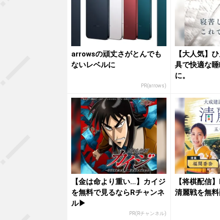
arrowsの頑丈さがとんでも
【大人気】ひ
ないレベルに
具で快適な睡
に。
PR(arrows)
【金は命より重い…】カイジ
【将棋配信】
を無料で見るならRチャンネ
清麗戦を無料
ル▶︎
PR(Rチャンネル)