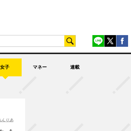
女子
マネー
連載
あんりあ