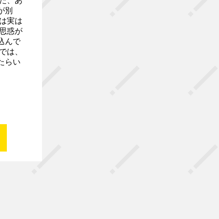
た、あ
が別
は実は
思惑が
込んで
では、
たらい