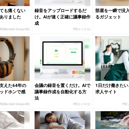
ても痛くない
録音をアップロードするだ
部屋を一瞬で没
ありました
け。AIが速く正確に議事録作
るガジェット
成
R(Marshall Group AB)
PR(カイタヨ)
支えた64年の
会議の録音を置くだけ。AIで
1日だけ働きたい
ッドホンで感
議事録作成を自動化する方
求人サイト
法
R(Marshall Group AB)
PR(カイタヨ)
PR