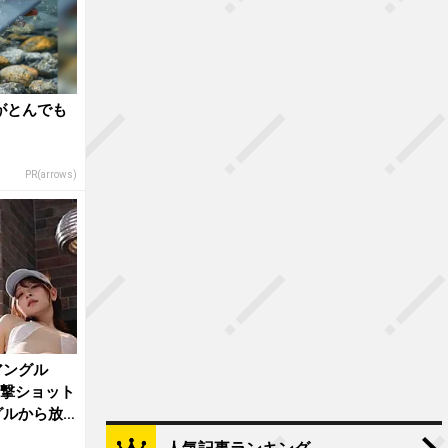
さがとんでも
PR(arrows)
アングル
衝撃ショット
グルから放