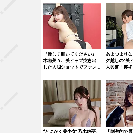
『優しく叩いてください』
あまつまりな
木南美々、美ヒップ突き出
グ越しの“美
した大胆ショットでファン
大興奮「芸術
を魅了
「最高...
“とにかく美少女”乃木結夢、
「刺激的で最