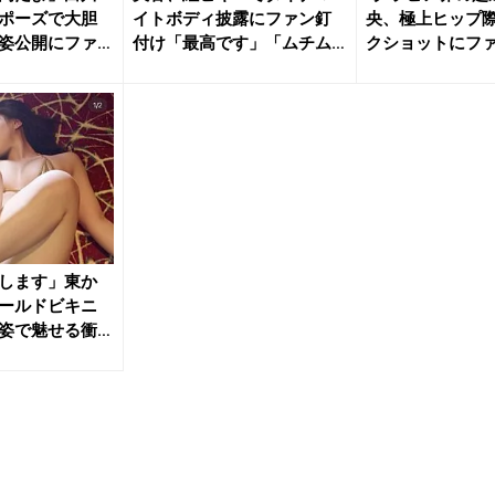
ポーズで大胆
イトボディ披露にファン釘
央、極上ヒップ
姿公開にファ
付け「最高です」「ムチム
クショットにフ
チサイコ...
「本...
します」東か
ールドビキニ
姿で魅せる衝