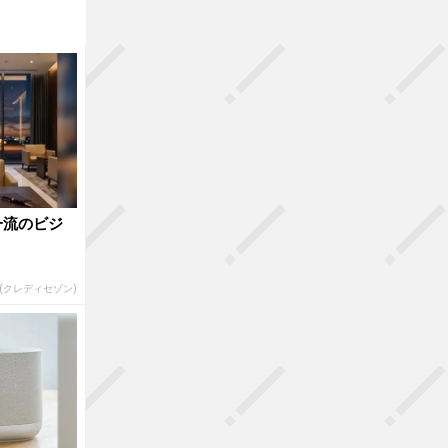
一流のビジ
R(クレディセゾン)