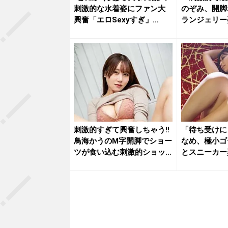
刺激的な水着姿にファン大
のぞみ、開脚
興奮「エロSexyすぎ」
ランジェリー
「す...
ン大興奮
刺激的すぎて興奮しちゃう!!
「待ち受けに
鳥海かうのM字開脚でショー
なめ、極小ゴ
ツが食い込む刺激的ショッ
とスニーカー
ト...
撃の濡れ...