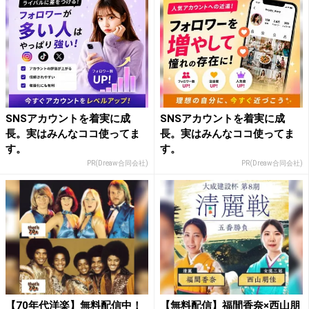
SNSアカウントを着実に成
SNSアカウントを着実に成
長。実はみんなココ使ってま
長。実はみんなココ使ってま
す。
す。
PR(Dreaw合同会社)
PR(Dreaw合同会社)
【70年代洋楽】無料配信中！
【無料配信】福間香奈×西山朋