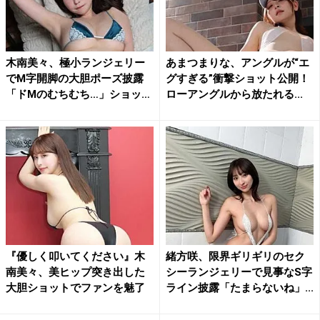
木南美々、極小ランジェリー
あまつまりな、アングルが“エ
でM字開脚の大胆ポーズ披露
グすぎる”衝撃ショット公開！
「ドMのむちむち…」ショッ
ローアングルから放たれる...
ト...
『優しく叩いてください』木
緒方咲、限界ギリギリのセク
南美々、美ヒップ突き出した
シーランジェリーで見事なS字
大胆ショットでファンを魅了
ライン披露「たまらないね」...