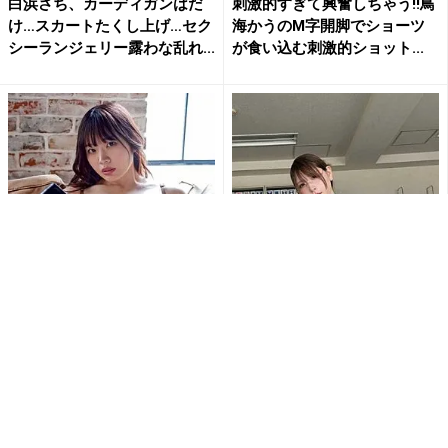
白浜さち、カーディガンはだ
刺激的すぎて興奮しちゃう!!鳥
け…スカートたくし上げ…セク
海かうのM字開脚でショーツ
シーランジェリー露わな乱れ...
が食い込む刺激的ショット...
「刺激的で最高だよ」白川の
「なんて…肉厚だ…」「むちむ
ぞみ、開脚ポーズで大胆ラン
ち最高」あまつまりな、むっ
ジェリー姿公開にファン大興
ちり美ボディ全開ショットに...
奮