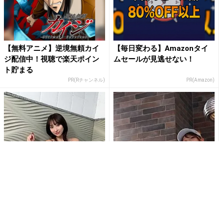
【無料アニメ】逆境無頼カイ
【毎日変わる】Amazonタイ
ジ配信中！視聴で楽天ポイン
ムセールが見逃せない！
ト貯まる
PR(Rチャンネル)
PR(Amazon)
緒方咲、限界ギリギリのセク
あまつまりな、アングルが“エ
シーランジェリーで見事なS字
グすぎる”衝撃ショット公開！
ライン披露「たまらないね」...
ローアングルから放たれる...