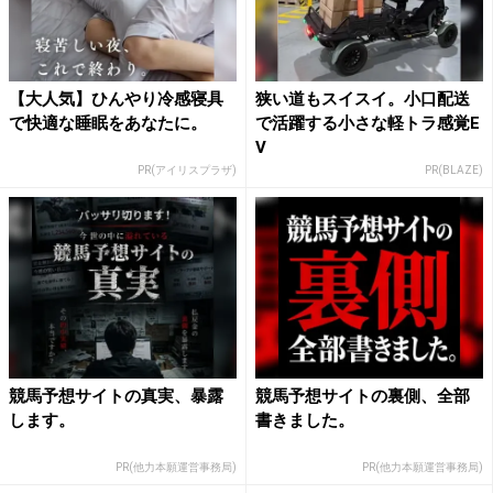
【大人気】ひんやり冷感寝具
狭い道もスイスイ。小口配送
で快適な睡眠をあなたに。
で活躍する小さな軽トラ感覚E
V
PR(アイリスプラザ)
PR(BLAZE)
競馬予想サイトの真実、暴露
競馬予想サイトの裏側、全部
します。
書きました。
PR(他力本願運営事務局)
PR(他力本願運営事務局)