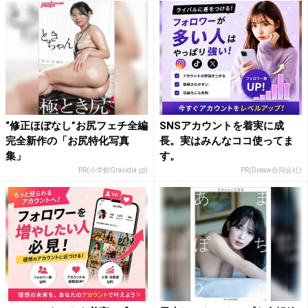
“修正ほぼなし”お尻フェチ全編
SNSアカウントを着実に成
完全新作の「お尻特化写真
長。実はみんなココ使ってま
集」
す。
PR(小学館Gravidia.jp)
PR(Dreaw合同会社)