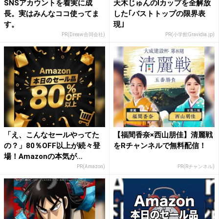
SNSアカウントを着実に成
天木じゅんのIカップを全解放
長。実はみんなココ使ってま
した｢バストトップの限界表
す。
現｣
PR(Dreaw合同会社)
PR(小学館Gravidia.jp)
「え、こんなセールやってた
【福間香奈×西山朋佳】清麗戦
の？」80％OFF以上が続々登
をRチャンネルで無料配信！
場！Amazonの本気が...
PR(Amazon)
PR(Rチャンネル)