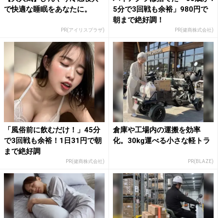
で快適な睡眠をあなたに。
5分で3回戦も余裕」980円で
朝まで絶好調！
PR(アイリスプラザ)
PR(健商株式会社)
「風俗前に飲むだけ！」45分
倉庫や工場内の運搬を効率
で3回戦も余裕！1日31円で朝
化。30kg運べる小さな軽トラ
まで絶好調
PR(健商株式会社)
PR(BLAZE)