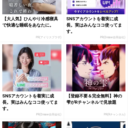
【大人気】ひんやり冷感寝具
SNSアカウントを着実に成
で快適な睡眠をあなたに。
長。実はみんなココ使ってま
す。
PR(アイリスプラザ)
PR(Dreaw合同会社)
SNSアカウントを着実に成
【登録不要＆完全無料】神の
長。実はみんなココ使ってま
雫がRチャンネルで見放題
す。
PR(Dreaw合同会社)
PR(Rチャンネル)