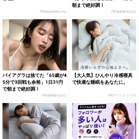
朝まで絶好調！
PR(KeeperSecurity)
PR(健商株式会社)
バイアグラは捨てた「65歳が4
【大人気】ひんやり冷感寝具
5分で3回戦も余裕」1日31円
で快適な睡眠をあなたに。
で朝まで絶好調！
PR(健商株式会社)
PR(アイリスプラザ)