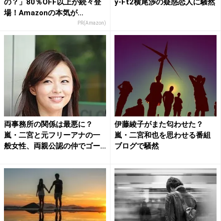
の？」80％OFF以上が続々登
y-Ft2横尾渉の疑惑恋人に騒然
場！Amazonの本気が...
PR(Amazon)
両事務所の関係は最悪に？
伊藤綾子がまた匂わせた？
嵐・二宮と元フリーアナの一
嵐・二宮和也を思わせる番組
般女性、両親公認の仲でゴー
ブログで騒然
ル...