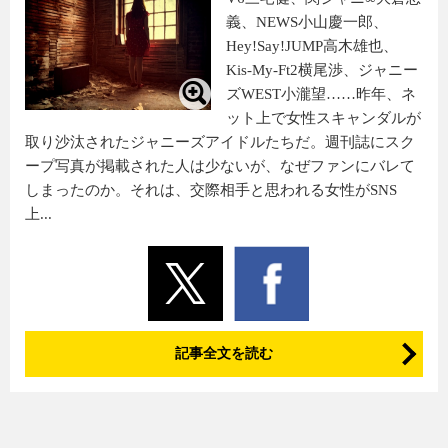
義、NEWS小山慶一郎、
Hey!Say!JUMP高木雄也、
Kis-My-Ft2横尾渉、ジャニー
ズWEST小瀧望……昨年、ネ
ット上で女性スキャンダルが
取り沙汰されたジャニーズアイドルたちだ。週刊誌にスク
ープ写真が掲載された人は少ないが、なぜファンにバレて
しまったのか。それは、交際相手と思われる女性がSNS
上...
記事全文を読む