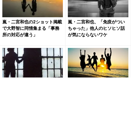
嵐・二宮和也の2ショット掲載
嵐・二宮和也、「免疫がつい
で大野智に同情集まる「事務
ちゃった」他人のヒソヒソ話
所の対応が違う」
が気にならないワケ
嵐・二宮和也 電撃独立発表
嵐・二宮和也がリアルな立場
後『嵐メンバーの動向は？』
を告白？「ジャニーズでのポ
『ジャにのチャンネルは？』
ジションはだいぶ上の方」