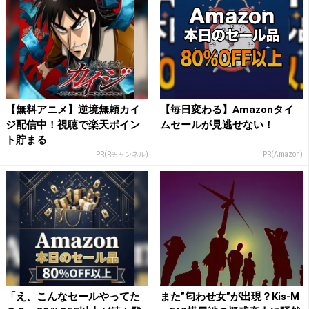
【無料アニメ】逆境無頼カイ
【毎日変わる】Amazonタイ
ジ配信中！視聴で楽天ポイン
ムセールが見逃せない！
ト貯まる
PR(Rチャンネル)
PR(Amazon)
「え、こんなセールやってた
また”匂わせ女”が出現？Kis-M