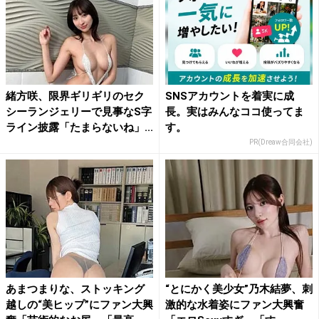
緒方咲、限界ギリギリのセク
SNSアカウントを着実に成
シーランジェリーで見事なS字
長。実はみんなココ使ってま
ライン披露「たまらないね」...
す。
PR(Dreaw合同会社)
あまつまりな、ストッキング
“とにかく美少女”乃木結夢、刺
越しの“美ヒップ”にファン大興
激的な水着姿にファン大興奮