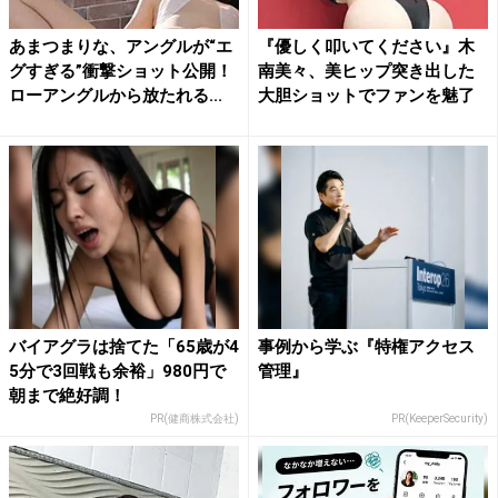
あまつまりな、アングルが“エ
『優しく叩いてください』木
グすぎる”衝撃ショット公開！
南美々、美ヒップ突き出した
ローアングルから放たれる...
大胆ショットでファンを魅了
バイアグラは捨てた「65歳が4
事例から学ぶ『特権アクセス
5分で3回戦も余裕」980円で
管理』
朝まで絶好調！
PR(健商株式会社)
PR(KeeperSecurity)