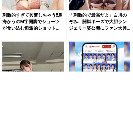
刺激的すぎて興奮しちゃう!!鳥
「刺激的で最高だよ」白川の
海かうのM字開脚でショーツ
ぞみ、開脚ポーズで大胆ラン
が食い込む刺激的ショット...
ジェリー姿公開にファン大興
奮
「なんて…肉厚だ…」「むちむ
【登録不要＆完全無料】ウェ
ち最高」あまつまりな、むっ
ザーニュースがRチャンネルで
ちり美ボディ全開ショットに...
見放題
PR(Rチャンネル)