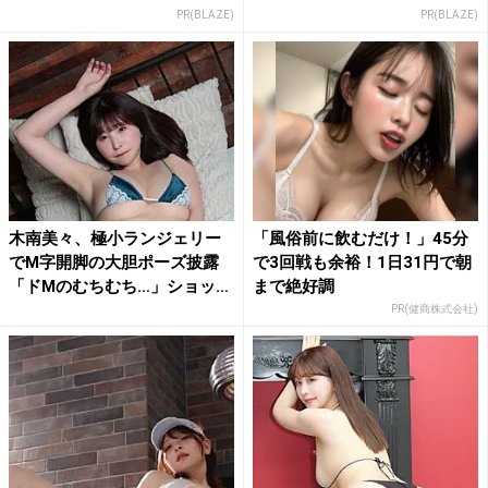
PR(BLAZE)
PR(BLAZE)
木南美々、極小ランジェリー
「風俗前に飲むだけ！」45分
でM字開脚の大胆ポーズ披露
で3回戦も余裕！1日31円で朝
「ドMのむちむち…」ショッ
まで絶好調
ト...
PR(健商株式会社)