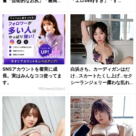
奮「芸術的なお尻」「最高...
「エロSexyすぎ」「す...
SNSアカウントを着実に成
白浜さち、カーディガンはだ
長。実はみんなココ使ってま
け…スカートたくし上げ…セク
す。
シーランジェリー露わな乱れ...
PR(Dreaw合同会社)