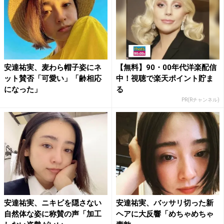
安達祐実、麦わら帽子姿にネ
【無料】90・00年代洋楽配信
ット賛否「可愛い」「齢相応
中！視聴で楽天ポイント貯ま
になった」
る
PR(Rチャンネル)
安達祐実、ニキビを隠さない
安達祐実、バッサリ切った新
自然体な姿に称賛の声「加工
ヘアに大反響「めちゃめちゃ