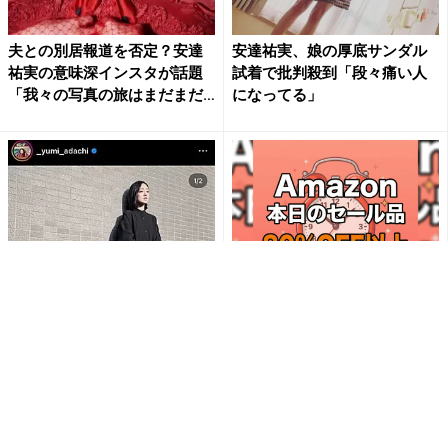
夫との別居報道を否定？安達
安達祐実、娘の厚底サンダル
祐実の意味深インスタが話題
試着で批判殺到「段々痛い人
「我々の写真の旅はまだまだ
になってる」
続...
【安達祐実】『虜』の新作ワ
「今日の目玉商品は？」毎日
ンピースを披露しフォロワー
変わるAmazonタイムセール
も思わずトリコに
が見逃せない
PR(Amazon)