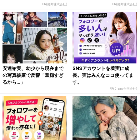
PR(健商株式会社)
PR(健商株式会社)
安達祐実、幼少から現在まで
SNSアカウントを着実に成
の写真披露で反響「童顔すぎ
長。実はみんなココ使ってま
るから…」
す。
PR(Dreaw合同会社)