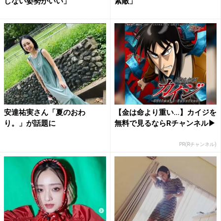
しない姿勢がいい」
素敵」
安達祐実さん「夏のおわ
【金は命より重い…】カイジを
り。」が話題に
無料で見るならRチャンネル▶︎
PR(Rチャンネル)