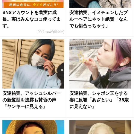
SNSアカウントを着実に成
安達祐実、イメチェンしたブ
長。実はみんなココ使ってま
ルーヘアにネット絶賛「なん
す。
でも似合っちゃう」
PR(Dreaw合同会社)
安達祐実、アッシュシルバー
安達祐実、シャボン玉をする
の新髪型を披露も賛否の声
姿に反響「あざとい」「38歳
「ヤンキーに見える」
に見えない」