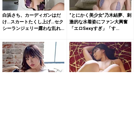
白浜さち、カーディガンはだ
“とにかく美少女”乃木結夢、刺
け…スカートたくし上げ…セク
激的な水着姿にファン大興奮
シーランジェリー露わな乱れ...
「エロSexyすぎ」「す...
「刺激的で最高だよ」白川の
「待ち受けにします」東かな
ぞみ、開脚ポーズで大胆ラン
め、極小ゴールドビキニとス
ジェリー姿公開にファン大興
ニーカー姿で魅せる衝撃の濡
奮
れ...