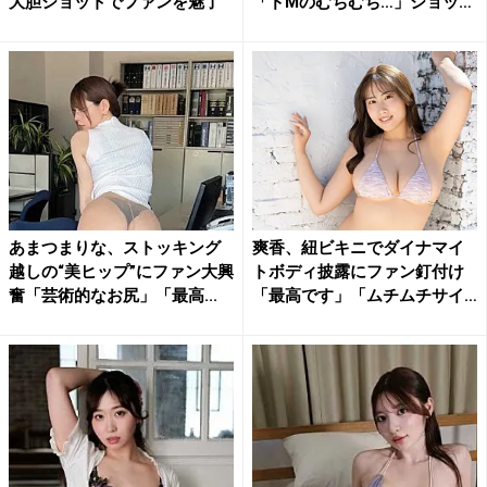
大胆ショットでファンを魅了
「ドMのむちむち…」ショッ
ト...
あまつまりな、ストッキング
爽香、紐ビキニでダイナマイ
越しの“美ヒップ”にファン大興
トボディ披露にファン釘付け
奮「芸術的なお尻」「最高...
「最高です」「ムチムチサイ
コ...