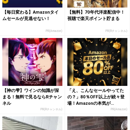
【毎日変わる】Amazonタイ
【無料】70年代洋楽配信中！
ムセールが見逃せない！
視聴で楽天ポイント貯まる
PR(Amazon)
PR(Rチャンネル)
【神の雫】ワインの知識が深
「え、こんなセールやってた
まる！無料で見るならRチャン
の？」80％OFF以上が続々登
ネル
場！Amazonの本気が...
PR(Rチャンネル)
PR(Amazon)