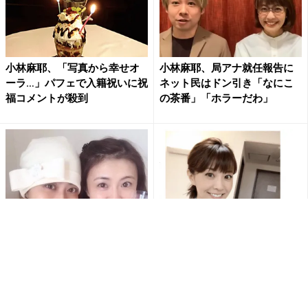
小林麻耶、「写真から幸せオ
小林麻耶、局アナ就任報告に
ーラ…」パフェで入籍祝いに祝
ネット民はドン引き「なにこ
福コメントが殺到
の茶番」「ホラーだわ」
小林麻耶、元夫・國光氏との
小林麻耶、ブログに載せた自
再婚にネット騒然「なぜこん
撮り画像が妹・麻央さんにそ
なことに!?」
っくりで騒然