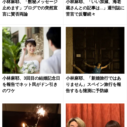
小林麻耶、「数秘メッセージ
小林麻耶、「いい加減、海老
止めます」ブログでの突然宣
蔵さんとの記事は…」週刊誌に
言に賛否両論
苦言で反響続々
小林麻耶、3回目の結婚記念日
小林麻耶、「新婚旅行ではあ
を報告でネット民がドン引き
りません」スペイン旅行を報
のワケ
告するも憶測に予防線