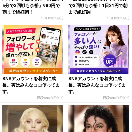
5分で3回戦も余裕」980円で
で3回戦も余裕！1日31円で朝
朝まで絶好調！
まで絶好調
PR(健商株式会社)
PR(健商株式会社)
SNSアカウントを着実に成
SNSアカウントを着実に成
長。実はみんなココ使ってま
長。実はみんなココ使ってま
す。
す。
PR(Dreaw合同会社)
PR(Dreaw合同会社)