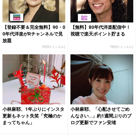
【登録不要＆完全無料】90・0
【無料】80年代洋楽配信中！
0年代洋楽がRチャンネルで見
視聴で楽天ポイント貯まる
放題
PR(Rチャンネル)
PR(Rチャンネル)
小林麻耶、1年ぶりにインスタ
小林麻耶、「心配させてごめ
更新もネット失笑「究極のか
んなさい…」約1週間ぶりのブ
まってちゃん」
ログ更新でファン安堵