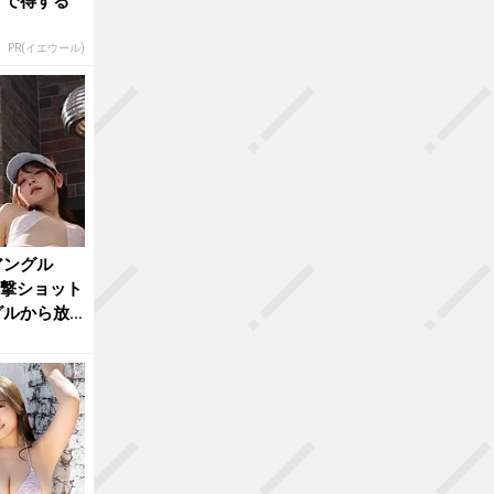
けで得する
PR(イエウール)
アングル
衝撃ショット
グルから放