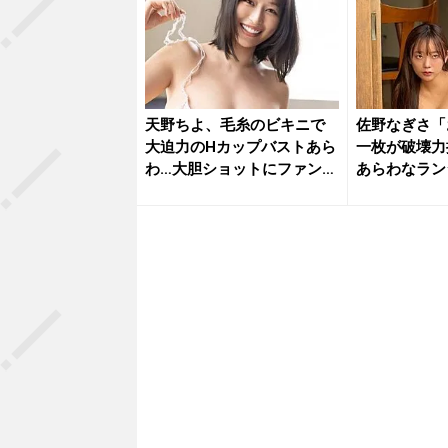
天野ちよ、毛糸のビキニで
佐野なぎさ「
大迫力のHカップバストあら
一枚が破壊力
わ…大胆ショットにファン大
あらわなラン
興奮...
ファン...