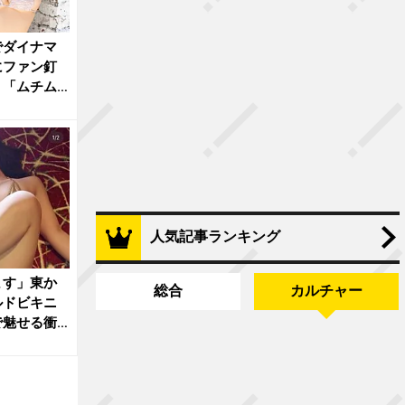
でダイナマ
にファン釘
」「ムチム
人気記事ランキング
ます」東か
総合
カルチャー
ルドビキニ
で魅せる衝