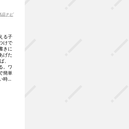
商品ナビ
える子
つけで
書きに
あげた
ば、
る。ワ
で簡単
...