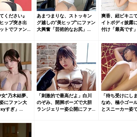
てください』
あまつまりな、ストッキン
爽香、紐ビキニ
ヒップ突き出
グ越しの“美ヒップ”にファン
イトボディ披露
ットでファン
大興奮「芸術的なお尻」
付け「最高です
「最高...
チサイコ...
少女”乃木結夢、
「刺激的で最高だよ」白川
「待ち受けにし
姿にファン大
のぞみ、開脚ポーズで大胆
なめ、極小ゴー
xyすぎ」
ランジェリー姿公開にファ
とスニーカー姿
ン大興奮
撃の濡れ...