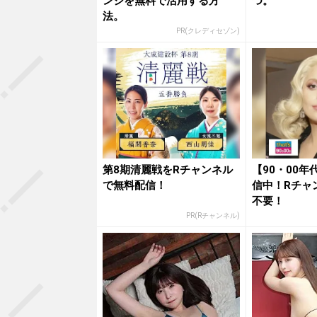
ンジを無料で活用する方
つ。
法。
PR(クレディセゾン)
第8期清麗戦をRチャンネル
【90・00
で無料配信！
信中！Rチャ
不要！
PR(Rチャンネル)