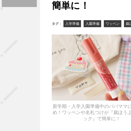
簡単に！
タグ：
入学準備
入園準備
ワッペン
裁
新学期・入学入園準備中のパパママ
め！ワッペンや名札つけが『裁ほう
ック』で簡単に！