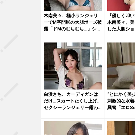
木南美々、極小ランジェリ
『優しく叩い
ーでM字開脚の大胆ポーズ披
木南美々、美
露「ドMのむちむち…」ショ
した大胆ショ
ット...
を魅了
白浜さち、カーディガンは
“とにかく美
だけ…スカートたくし上げ…
刺激的な水着
セクシーランジェリー露わ
興奮「エロSe
な乱れ...
「す...