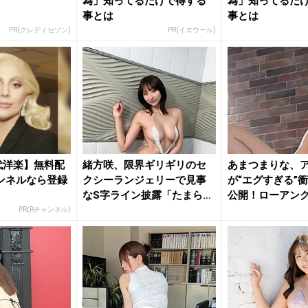
為」知ってるだけで得する
為」知ってるだ
事とは
事とは
PR(クレディセゾン)
PR(イエウール)
年代洋楽】無料配
緒方咲、限界ギリギリのセ
あまつまりな、
ンネルなら登録
クシーランジェリーで見事
が“エグすぎる”
なS字ライン披露「たまらな
公開！ローアン
いね」...
たれる...
PR(Rチャンネル)