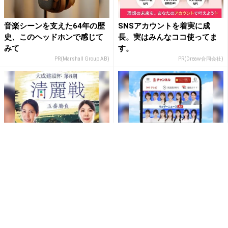
音楽シーンを支えた64年の歴
SNSアカウントを着実に成
史、このヘッドホンで感じて
長。実はみんなココ使ってま
みて
す。
PR(Marshall Group AB)
PR(Dreaw合同会社)
【無料配信】福間香奈×西山朋
【登録不要＆完全無料】ウェ
佳｜清麗戦をRチャンネルで！
ザーニュースがRチャンネルで
見放題
PR(Rチャンネル)
PR(Rチャンネル)