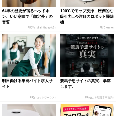
64年の歴史が宿るヘッドホ
100℃でモップ洗浄、圧倒的な
ン、いい意味で「想定外」の
吸引力…今注目のロボット掃除
音質
機
PR(Marshall Group AB)
PR(Dreame)
明日働ける単発バイト求人サ
競馬予想サイトの真実、暴露
イト
します。
PR(ショットワークス)
PR(他力本願運営事務局)