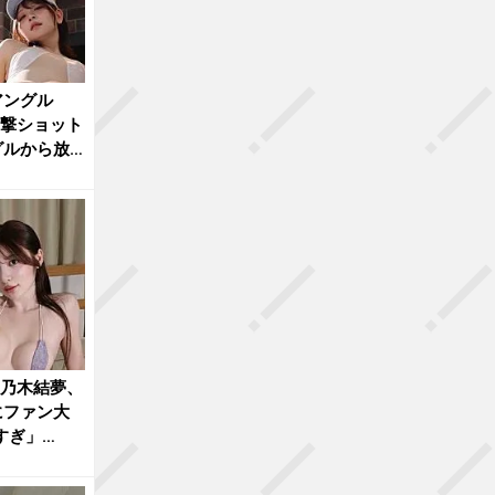
アングル
衝撃ショット
グルから放
”乃木結夢、
にファン大
すぎ」