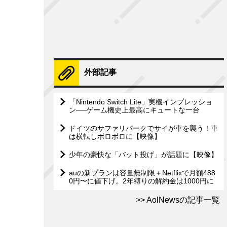
外部記事
「Nintendo Switch Lite」実機インプレッショ
ン──ゲーム機史上最高にキュートな一台
ドイツのサファリパークでサイが車を襲う！車
は横転しボロボロに【映像】
少年の豪快な「バット投げ」が話題に【映像】
auの新プランは容量無制限＋Netflixで月額488
0円〜に値下げ。2年縛りの解約金は1000円に
AolNewsの記事一覧