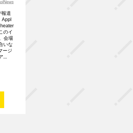
olNews
が報道
ppl
ater
このイ
る。会場
合いな
マージ
..