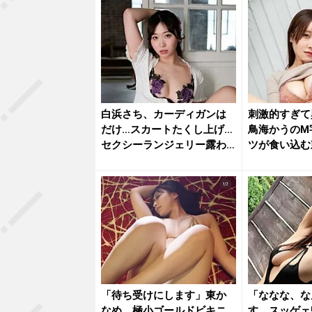
白浜さち、カーディガンは
刺激的すぎて
だけ…スカートたくし上げ…
鳥海かうのM
セクシーランジェリー露わ
ツが食い込む
な乱れ...
ト...
「待ち受けにします」東か
「ななな、な
なめ、極小ゴールドビキニ
す、スッゲェ