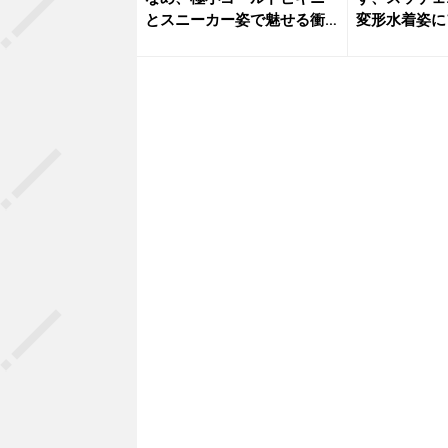
とスニーカー姿で魅せる衝
変形水着姿にフ
撃の濡れ...