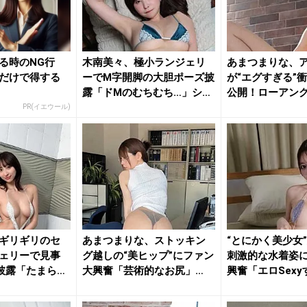
る時のNG行
木南美々、極小ランジェリ
あまつまりな、
だけで得する
ーでM字開脚の大胆ポーズ披
が“エグすぎる”
露「ドMのむちむち…」ショ
公開！ローアン
ット...
たれる...
PR(イエウール)
ギリギリのセ
あまつまりな、ストッキン
“とにかく美少女
ェリーで見事
グ越しの“美ヒップ”にファン
刺激的な水着姿
披露「たまらな
大興奮「芸術的なお尻」
興奮「エロSexy
「最高...
「す...