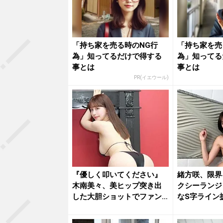
「持ち家を売る時のNG行
「持ち家を売
為」知ってるだけで得する
為」知ってる
事とは
事とは
PR(イエウール)
『優しく叩いてください』
緒方咲、限界
木南美々、美ヒップ突き出
クシーランジ
した大胆ショットでファン
なS字ライン
を魅了
いね」...