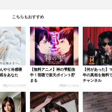
こちらもおすすめ
んやり冷感寝
【無料アニメ】神の雫配信
【何があった】
眠をあなた
中！視聴で楽天ポイント貯
年の真相を無料で
まる
チャンネル
PR(アイリスプラザ)
PR(Rチャンネル)