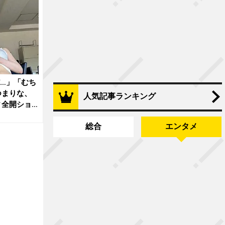
…」「むち
つまりな、
人気記事ランキング
ィ全開ショ
総合
エンタメ