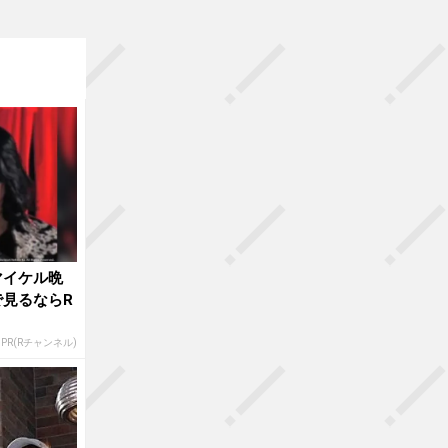
マイケル晩
見るならR
PR(Rチャンネル)