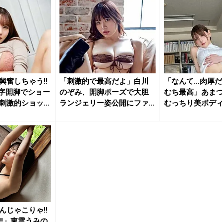
興奮しちゃう!!
「刺激的で最高だよ」白川
「なんて…肉厚だ
字開脚でショー
のぞみ、開脚ポーズで大胆
むち最高」あま
刺激的ショッ
ランジェリー姿公開にファ
むっちり美ボデ
ン大興奮
ットに...
んじゃこりゃ!!
!!」東雲うみの