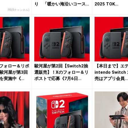
り 「暖かい海沿いコース
2025 TOK...
とかを走...
PR(Rチャンネル)
2】フォロー＆リポ
駿河屋が第2回【Switch2抽
【本日まで】エ
駿河屋が第3回
選販売】！Xのフォロー＆リ
intendo Swit
実施中《...
ポストで応募《7月6日...
売はアプリ会員...