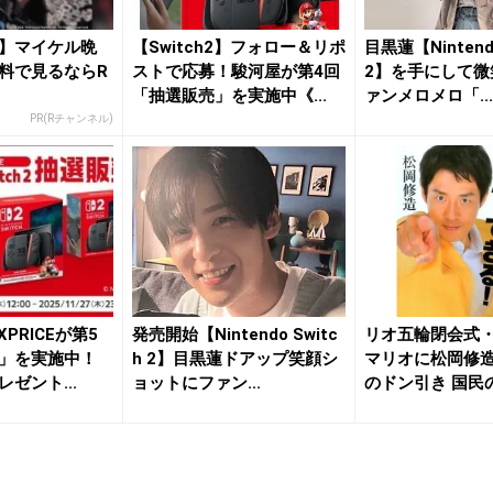
】マイケル晩
【Switch2】フォロー＆リポ
目黒蓮【Nintendo
料で見るならR
ストで応募！駿河屋が第4回
2】を手にして微
「抽選販売」を実施中《...
ァンメロメロ「...
PR(Rチャンネル)
XPRICEが第5
発売開始【Nintendo Switc
リオ五輪閉会式
」を実施中！
h 2】目黒蓮ドアップ笑顔シ
マリオに松岡修
ゼント...
ョットにファン...
のドン引き 国民
弁!?