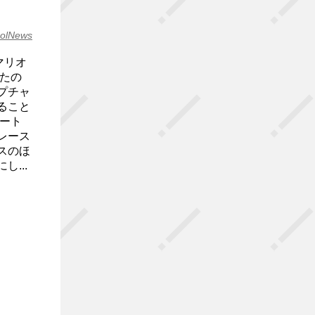
olNews
マリオ
たの
プチャ
ること
ート
レース
スのほ
...