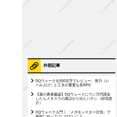
外部記事
DQウォークを500文字でレビュー。努力（レ
ベル上げ）と工夫が重要な良RPG
【盾の勇者爆誕】DQウォークにウン万円課金
したらメタスラの盾ばかり出たハナシ（砂流恵
介）
DQウォーク入門｜「メガモンスター討伐」で
絶対にやってはいけないこと