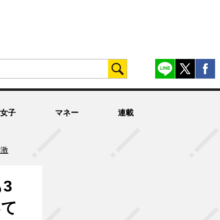
女子
マネー
連載
感激
3
いて