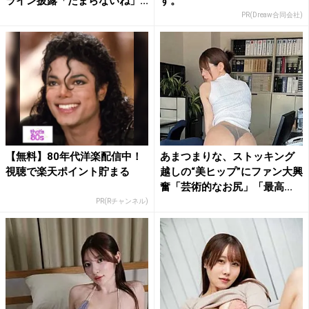
ライン披露「たまらないね」...
す。
PR(Dreaw合同会社)
【無料】80年代洋楽配信中！
あまつまりな、ストッキング
視聴で楽天ポイント貯まる
越しの“美ヒップ”にファン大興
奮「芸術的なお尻」「最高...
PR(Rチャンネル)