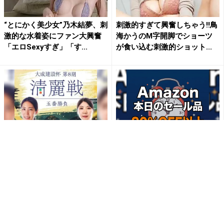
“とにかく美少女”乃木結夢、刺
刺激的すぎて興奮しちゃう!!鳥
激的な水着姿にファン大興奮
海かうのM字開脚でショーツ
「エロSexyすぎ」「す...
が食い込む刺激的ショット...
【無料配信】福間香奈×西山朋
【毎日変わる】Amazonタイ
佳｜清麗戦をRチャンネルで！
ムセールが見逃せない！
PR(Rチャンネル)
PR(Amazon)