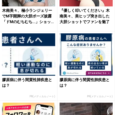
木南美々、極小ランジェリー
『優しく叩いてください』木
でM字開脚の大胆ポーズ披露
南美々、美ヒップ突き出した
「ドMのむちむち…」ショッ
大胆ショットでファンを魅了
ト...
膠原病に伴う間質性肺疾患と
膠原病に伴う間質性肺疾患と
は？
は？
PR(メディカルノート)
PR(メディカルノート)