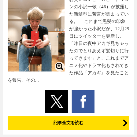
ンの小沢一敬（46）が披露し
た新髪型に苦言が集まってい
る。 これまで黒髪の印象
が強かった小沢だが、12月29
日にツイッターを更新し、
「昨日の夜中アカギ見ちゃっ
たのでとりあえず髪切りに行
ってきます」と、これまでア
ニメ化やドラマ化もされてき
た作品『アカギ』を見たこと
を報告。その...
記事全文を読む