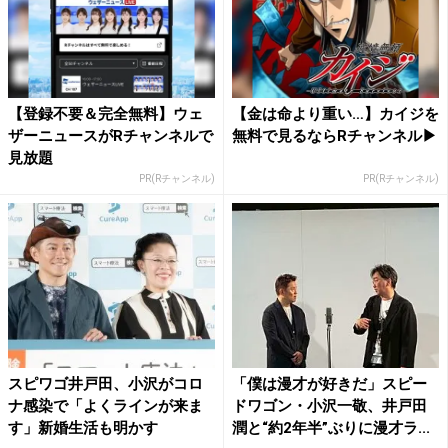
【登録不要＆完全無料】ウェ
【金は命より重い…】カイジを
ザーニュースがRチャンネルで
無料で見るならRチャンネル▶︎
見放題
PR(Rチャンネル)
PR(Rチャンネル)
スピワゴ井戸田、小沢がコロ
「僕は漫才が好きだ」スピー
ナ感染で「よくラインが来ま
ドワゴン・小沢一敬、井戸田
す」新婚生活も明かす
潤と“約2年半”ぶりに漫才ラ...