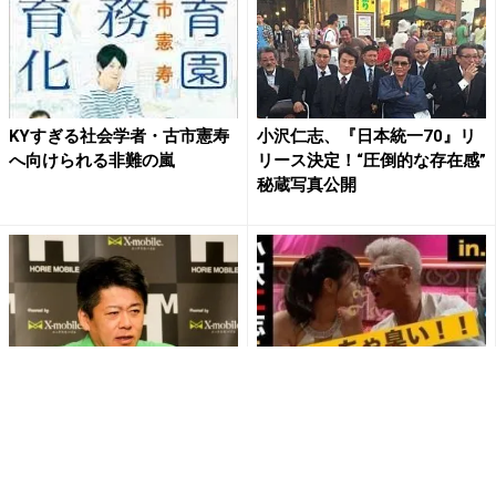
KYすぎる社会学者・古市憲寿
小沢仁志、『日本統一70』リ
へ向けられる非難の嵐
リース決定！“圧倒的な存在感”
秘蔵写真公開
ホリエモン、小沢一郎氏に強
"相変わらずおもしろい"小沢仁
烈毒舌で「普通に名誉毀損」
志、神戸のキャバクラにてニ
の指摘も 「完全にもうろ
ンニクを食べすぎてフラれ...