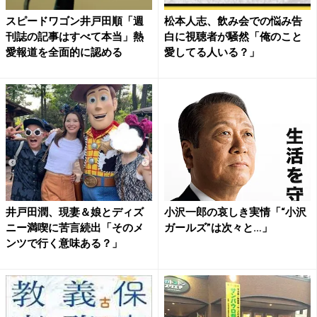
スピードワゴン井戸田順「週
松本人志、飲み会での悩み告
刊誌の記事はすべて本当」熱
白に視聴者が騒然「俺のこと
愛報道を全面的に認める
愛してる人いる？」
井戸田潤、現妻＆娘とディズ
小沢一郎の哀しき実情「“小沢
ニー満喫に苦言続出「そのメ
ガールズ”は次々と…」
ンツで行く意味ある？」