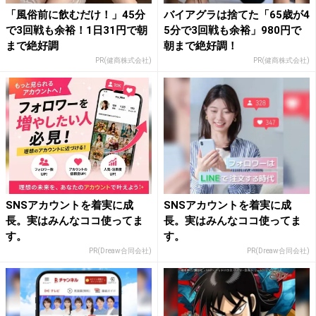
「風俗前に飲むだけ！」45分
バイアグラは捨てた「65歳が4
で3回戦も余裕！1日31円で朝
5分で3回戦も余裕」980円で
まで絶好調
朝まで絶好調！
PR(健商株式会社)
PR(健商株式会社)
SNSアカウントを着実に成
SNSアカウントを着実に成
長。実はみんなココ使ってま
長。実はみんなココ使ってま
す。
す。
PR(Dreaw合同会社)
PR(Dreaw合同会社)