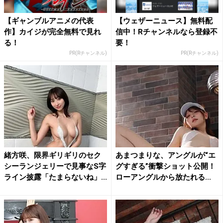
【ギャンブルアニメの代表
【ウェザーニュース】無料配
作】カイジが完全無料で見れ
信中！Rチャンネルなら登録不
る！
要！
PR(Rチャンネル)
PR(Rチャンネル)
緒方咲、限界ギリギリのセク
あまつまりな、アングルが“エ
シーランジェリーで見事なS字
グすぎる”衝撃ショット公開！
ライン披露「たまらないね」...
ローアングルから放たれる...