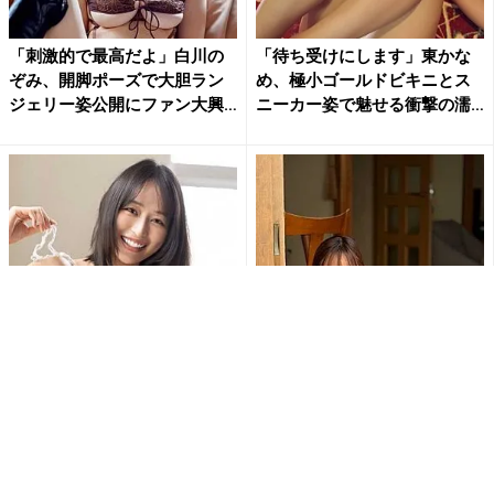
「刺激的で最高だよ」白川の
「待ち受けにします」東かな
ぞみ、開脚ポーズで大胆ラン
め、極小ゴールドビキニとス
ジェリー姿公開にファン大興
ニーカー姿で魅せる衝撃の濡
奮
れ...
天野ちよ、毛糸のビキニで大
佐野なぎさ「おはよう」の一
迫力のHカップバストあらわ…
枚が破壊力抜群 美ボディあら
大胆ショットにファン大興奮...
わなランジェリー姿にファン...