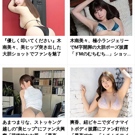
『優しく叩いてください』木
木南美々、極小ランジェリー
南美々、美ヒップ突き出した
でM字開脚の大胆ポーズ披露
大胆ショットでファンを魅了
「ドMのむちむち…」ショッ
ト...
あまつまりな、ストッキング
爽香、紐ビキニでダイナマイ
越しの“美ヒップ”にファン大興
トボディ披露にファン釘付け