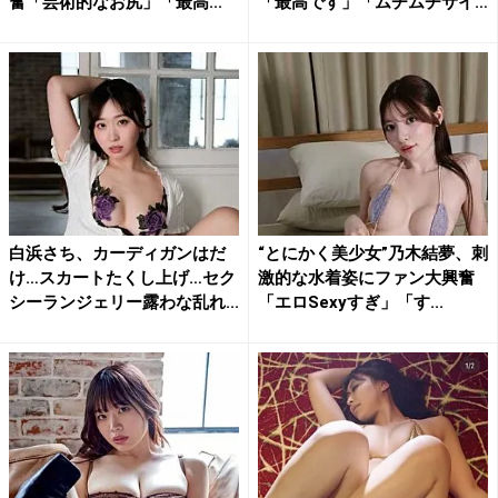
奮「芸術的なお尻」「最高...
「最高です」「ムチムチサイ
コ...
白浜さち、カーディガンはだ
“とにかく美少女”乃木結夢、刺
け…スカートたくし上げ…セク
激的な水着姿にファン大興奮
シーランジェリー露わな乱れ...
「エロSexyすぎ」「す...