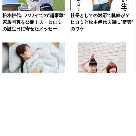
松本伊代、ハワイでの“超豪華”
社長としての対応で軋轢が？
家族写真を公開！夫・ヒロミ
ヒロミと松本伊代夫婦に”暗雲”
の誕生日に寄せたメッセー...
のワケ
【大人気】ひんやり冷感寝具
「夢のような時間でした」松
で快適な睡眠をあなたに。
本伊代、大ファンだった人と
ついに共演！小学生時代の間
違...
PR(アイリスプラザ)