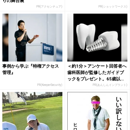
りの舞台裏
PR(アクセンチュア)
PR(ショットワークス)
事例から学ぶ『特権アクセス
＜約1分＞アンケート回答者へ
管理』
歯科医師が監修したガイドブ
ックをプレゼント。65歳以...
PR(KeeperSecurity)
PR(あんしんインプラント)