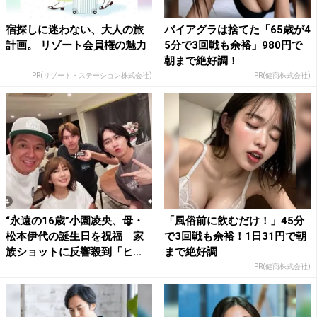
宿探しに迷わない、大人の旅
バイアグラは捨てた「65歳が4
計画。 リゾート会員権の魅力
5分で3回戦も余裕」980円で
朝まで絶好調！
PR(リゾート・ステーション株式会社)
PR(健商株式会社)
“永遠の16歳”小園凌央、母・
「風俗前に飲むだけ！」45分
松本伊代の誕生日を祝福 家
で3回戦も余裕！1日31円で朝
族ショットに反響殺到「ヒ...
まで絶好調
PR(健商株式会社)