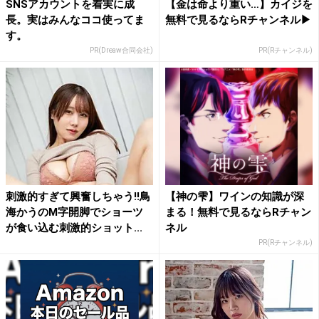
SNSアカウントを着実に成
【金は命より重い…】カイジを
長。実はみんなココ使ってま
無料で見るならRチャンネル▶︎
す。
PR(Dreaw合同会社)
PR(Rチャンネル)
刺激的すぎて興奮しちゃう!!鳥
【神の雫】ワインの知識が深
海かうのM字開脚でショーツ
まる！無料で見るならRチャン
が食い込む刺激的ショット...
ネル
PR(Rチャンネル)