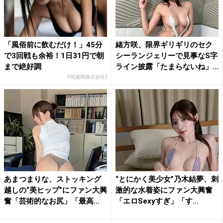
「風俗前に飲むだけ！」45分
緒方咲、限界ギリギリのセク
で3回戦も余裕！1日31円で朝
シーランジェリーで見事なS字
まで絶好調
ライン披露「たまらないね」...
PR(健商株式会社)
あまつまりな、ストッキング
“とにかく美少女”乃木結夢、刺
越しの“美ヒップ”にファン大興
激的な水着姿にファン大興奮
奮「芸術的なお尻」「最高...
「エロSexyすぎ」「す...