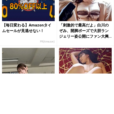
【毎日変わる】Amazonタイ
「刺激的で最高だよ」白川の
ムセールが見逃せない！
ぞみ、開脚ポーズで大胆ラン
ジェリー姿公開にファン大興
奮
PR(Amazon)
「なんて…肉厚だ…」「むちむ
「待ち受けにします」東かな
ち最高」あまつまりな、むっ
め、極小ゴールドビキニとス
ちり美ボディ全開ショットに...
ニーカー姿で魅せる衝撃の濡
れ...