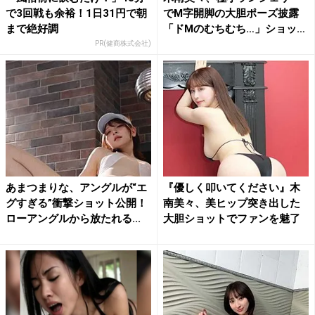
で3回戦も余裕！1日31円で朝
でM字開脚の大胆ポーズ披露
まで絶好調
「ドMのむちむち…」ショッ
ト...
PR(健商株式会社)
あまつまりな、アングルが“エ
『優しく叩いてください』木
グすぎる”衝撃ショット公開！
南美々、美ヒップ突き出した
ローアングルから放たれる...
大胆ショットでファンを魅了