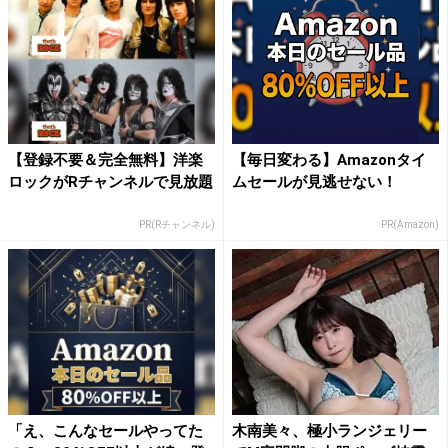
【登録不要＆完全無料】洋楽
【毎日変わる】Amazonタイ
ロックがRチャンネルで見放題
ムセールが見逃せない！
PR(Rチャンネル)
PR(Amazon)
「え、こんなセールやってた
木南美々、極小ランジェリー