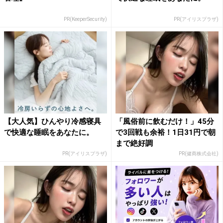
PR(KeeperSecurity)
PR(アイリスプラザ)
【大人気】ひんやり冷感寝具
「風俗前に飲むだけ！」45分
で快適な睡眠をあなたに。
で3回戦も余裕！1日31円で朝
まで絶好調
PR(アイリスプラザ)
PR(健商株式会社)