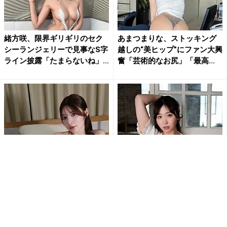
緒方咲、限界ギリギリのセク
あまつまりな、ストッキング
シーランジェリーで見事なS字
越しの“美ヒップ”にファン大興
ライン披露「たまらないね」...
奮「芸術的なお尻」「最高...
“とにかく美少女”乃木結夢、刺
白浜さち、カーディガンはだ
激的な水着姿にファン大興奮
け…スカートたくし上げ…セク
「エロSexyすぎ」「す...
シーランジェリー露わな乱れ...