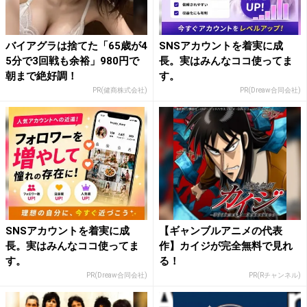
バイアグラは捨てた「65歳が4
SNSアカウントを着実に成
5分で3回戦も余裕」980円で
長。実はみんなココ使ってま
朝まで絶好調！
す。
PR(健商株式会社)
PR(Dreaw合同会社)
SNSアカウントを着実に成
【ギャンブルアニメの代表
長。実はみんなココ使ってま
作】カイジが完全無料で見れ
す。
る！
PR(Dreaw合同会社)
PR(Rチャンネル)