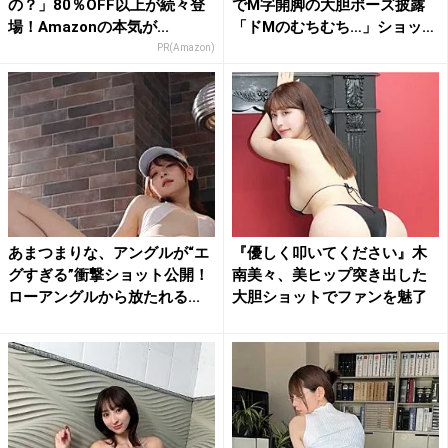
の？」80％OFF以上が続々登
でM字開脚の大胆ポーズ披露
場！Amazonの本気が...
「ドMのむちむち…」ショッ
ト...
PR(Amazon)
あまつまりな、アングルが“エ
『優しく叩いてください』木
グすぎる”衝撃ショット公開！
南美々、美ヒップ突き出した
ローアングルから放たれる...
大胆ショットでファンを魅了