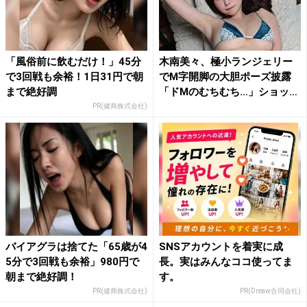
「風俗前に飲むだけ！」45分
木南美々、極小ランジェリー
で3回戦も余裕！1日31円で朝
でM字開脚の大胆ポーズ披露
まで絶好調
「ドMのむちむち…」ショッ
ト...
PR(健商株式会社)
バイアグラは捨てた「65歳が4
SNSアカウントを着実に成
5分で3回戦も余裕」980円で
長。実はみんなココ使ってま
朝まで絶好調！
す。
PR(健商株式会社)
PR(Dreaw合同会社)