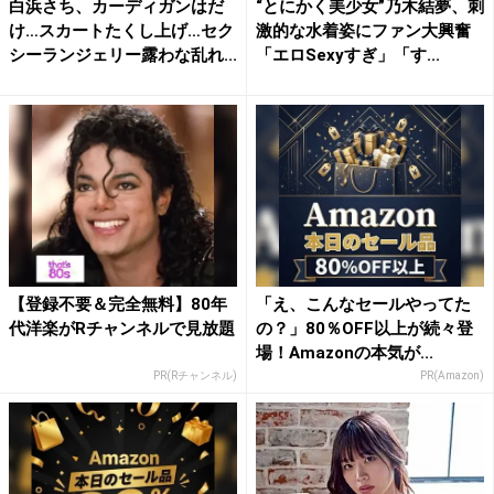
白浜さち、カーディガンはだ
“とにかく美少女”乃木結夢、刺
け…スカートたくし上げ…セク
激的な水着姿にファン大興奮
シーランジェリー露わな乱れ...
「エロSexyすぎ」「す...
【登録不要＆完全無料】80年
「え、こんなセールやってた
代洋楽がRチャンネルで見放題
の？」80％OFF以上が続々登
場！Amazonの本気が...
PR(Rチャンネル)
PR(Amazon)