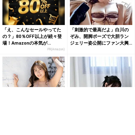
「え、こんなセールやってた
「刺激的で最高だよ」白川の
の？」80％OFF以上が続々登
ぞみ、開脚ポーズで大胆ラン
場！Amazonの本気が...
ジェリー姿公開にファン大興
奮
PR(Amazon)
爽香、紐ビキニでダイナマイ
“グラビア界の超逸材”髙野真
トボディ披露にファン釘付け
央、極上ヒップ際立つバック
「最高です」「ムチムチサイ
ショットにファン大興奮「本...
コ...