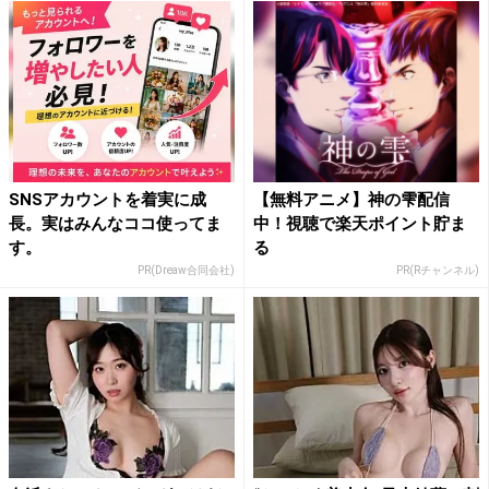
SNSアカウントを着実に成
【無料アニメ】神の雫配信
長。実はみんなココ使ってま
中！視聴で楽天ポイント貯ま
す。
る
PR(Dreaw合同会社)
PR(Rチャンネル)