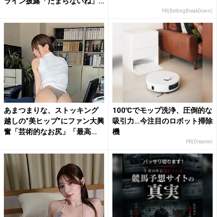
ライン披露「たまらないね」...
PR(BettingBreakDown)
あまつまりな、ストッキング
100℃でモップ洗浄、圧倒的な
越しの“美ヒップ”にファン大興
吸引力…今注目のロボット掃除
奮「芸術的なお尻」「最高...
機
PR(Dreame)