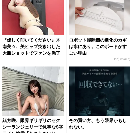
『優しく叩いてください』木
ロボット掃除機の進化のカギ
南美々、美ヒップ突き出した
は水にあり。このボードがす
大胆ショットでファンを魅了
ごい理由
PR(Dreame)
緒方咲、限界ギリギリのセク
その買い方、もう限界かもし
シーランジェリーで見事なS字
れない。