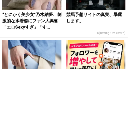
“とにかく美少女”乃木結夢、刺
競馬予想サイトの真実、暴露
激的な水着姿にファン大興奮
します。
「エロSexyすぎ」「す...
PR(BettingBreakDown)
堅牢さ・コスパだけじゃない
SNSアカウントを着実に成
最新「arrows」事情
長。実はみんなココ使ってま
す。
PR(arrows)
PR(Dreaw合同会社)