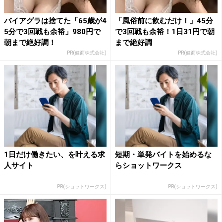
バイアグラは捨てた「65歳が4
「風俗前に飲むだけ！」45分
5分で3回戦も余裕」980円で
で3回戦も余裕！1日31円で朝
朝まで絶好調！
まで絶好調
PR(健商株式会社)
PR(健商株式会社)
1日だけ働きたい、を叶える求
短期・単発バイトを始めるな
人サイト
らショットワークス
PR(ショットワークス)
PR(ショットワークス)