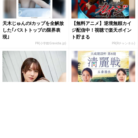
天木じゅんのIカップを全解放
【無料アニメ】逆境無頼カイ
した｢バストトップの限界表
ジ配信中！視聴で楽天ポイン
現｣
ト貯まる
PR(小学館Gravidia.jp)
PR(Rチャンネル)
刺激的すぎて興奮しちゃう!!鳥
【無料配信】福間香奈×西山朋
海かうのM字開脚でショーツ
佳｜清麗戦をRチャンネルで！
が食い込む刺激的ショット...
PR(Rチャンネル)