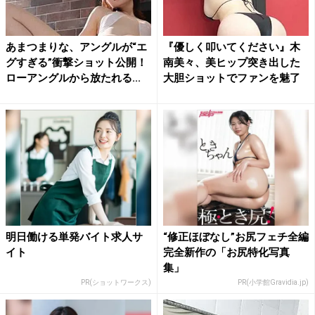
あまつまりな、アングルが“エ
『優しく叩いてください』木
グすぎる”衝撃ショット公開！
南美々、美ヒップ突き出した
ローアングルから放たれる...
大胆ショットでファンを魅了
明日働ける単発バイト求人サ
“修正ほぼなし”お尻フェチ全編
イト
完全新作の「お尻特化写真
集」
PR(ショットワークス)
PR(小学館Gravidia.jp)