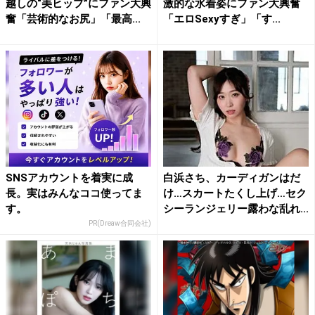
越しの“美ヒップ”にファン大興
激的な水着姿にファン大興奮
奮「芸術的なお尻」「最高...
「エロSexyすぎ」「す...
SNSアカウントを着実に成
白浜さち、カーディガンはだ
長。実はみんなココ使ってま
け…スカートたくし上げ…セク
す。
シーランジェリー露わな乱れ...
PR(Dreaw合同会社)