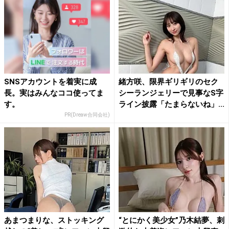
SNSアカウントを着実に成
緒方咲、限界ギリギリのセク
長。実はみんなココ使ってま
シーランジェリーで見事なS字
す。
ライン披露「たまらないね」...
PR(Dreaw合同会社)
あまつまりな、ストッキング
“とにかく美少女”乃木結夢、刺