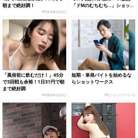
朝まで絶好調！
「ドMのむちむち…」ショッ
ト...
PR(健商株式会社)
「風俗前に飲むだけ！」45分
短期・単発バイトを始めるな
で3回戦も余裕！1日31円で朝
らショットワークス
まで絶好調
PR(健商株式会社)
PR(ショットワークス)