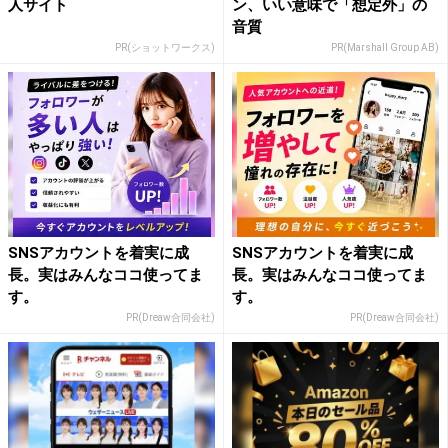
人サイト
ン、いい意味で「想定外」の
音質
PR(ショットワークス)
PR(Marshall Group AB)
SNSアカウントを着実に成
SNSアカウントを着実に成
長。実はみんなココ使ってま
長。実はみんなココ使ってま
す。
す。
PR(Dreaw合同会社)
PR(Dreaw合同会社)