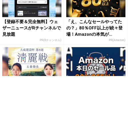
【登録不要＆完全無料】ウェ
「え、こんなセールやってた
ザーニュースがRチャンネルで
の？」80％OFF以上が続々登
見放題
場！Amazonの本気が...
PR(Rチャンネル)
PR(Amazon)
第8期清麗戦をRチャンネルで
【毎日変わる】Amazonタイ
無料配信！
ムセールが見逃せない！
PR(Rチャンネル)
PR(Amazon)