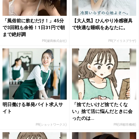
「風俗前に飲むだけ！」45分
【大人気】ひんやり冷感寝具
で3回戦も余裕！1日31円で朝
で快適な睡眠をあなたに。
まで絶好調
PR(健商株式会社)
PR(アイリスプラザ)
明日働ける単発バイト求人サ
「捨てたいけど捨てたくな
イト
い」捨て活に悩んだときに会
ったのは…
PR(ショットワークス)
PR(UR都市機構)