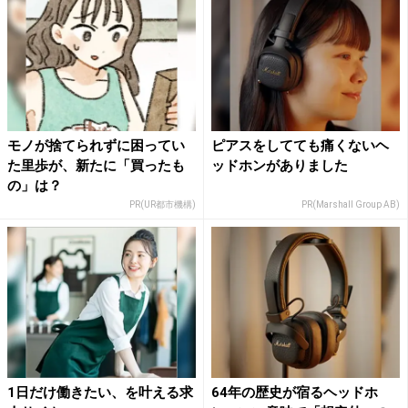
モノが捨てられずに困ってい
ピアスをしてても痛くないヘ
た里歩が、新たに「買ったも
ッドホンがありました
の」は？
PR(UR都市機構)
PR(Marshall Group AB)
1日だけ働きたい、を叶える求
64年の歴史が宿るヘッドホ