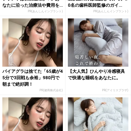
なたに沿った治療法や費用を...
0名の歯科医師監修のガイ...
PR(あんしんインプラント)
PR(あんしんインプラント)
バイアグラは捨てた「65歳が4
【大人気】ひんやり冷感寝具
5分で3回戦も余裕」980円で
で快適な睡眠をあなたに。
朝まで絶好調！
PR(健商株式会社)
PR(アイリスプラザ)