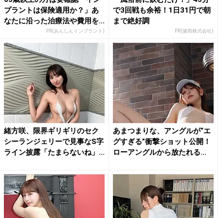
プラントは保険適用か？」あ
で3回戦も余裕！1日31円で朝
なたに沿った治療法や費用を...
まで絶好調
PR(あんしんインプラント)
PR(健商株式会社)
緒方咲、限界ギリギリのセク
あまつまりな、アングルが“エ
シーランジェリーで見事なS字
グすぎる”衝撃ショット公開！
ライン披露「たまらないね」...
ローアングルから放たれる...