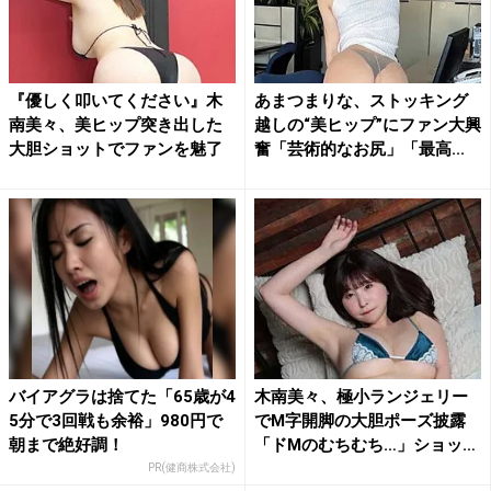
『優しく叩いてください』木
あまつまりな、ストッキング
南美々、美ヒップ突き出した
越しの“美ヒップ”にファン大興
大胆ショットでファンを魅了
奮「芸術的なお尻」「最高...
バイアグラは捨てた「65歳が4
木南美々、極小ランジェリー
5分で3回戦も余裕」980円で
でM字開脚の大胆ポーズ披露
朝まで絶好調！
「ドMのむちむち…」ショッ
ト...
PR(健商株式会社)