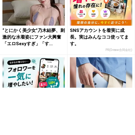
“とにかく美少女”乃木結夢、刺
SNSアカウントを着実に成
激的な水着姿にファン大興奮
長。実はみんなココ使ってま
「エロSexyすぎ」「す...
す。
PR(Dreaw合同会社)
SNSアカウントを着実に成
堅牢さ・コスパだけじゃない
長。実はみんなココ使ってま
最新「arrows」事情
す。
PR(Dreaw合同会社)
PR(arrows)