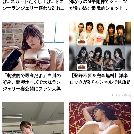
け…スカートたくし上げ…セク
海かうのM字開脚でショーツ
シーランジェリー露わな乱れ...
が食い込む刺激的ショット...
「刺激的で最高だよ」白川の
【登録不要＆完全無料】洋楽
ぞみ、開脚ポーズで大胆ラン
ロックがRチャンネルで見放題
ジェリー姿公開にファン大興
奮
PR(Rチャンネル)