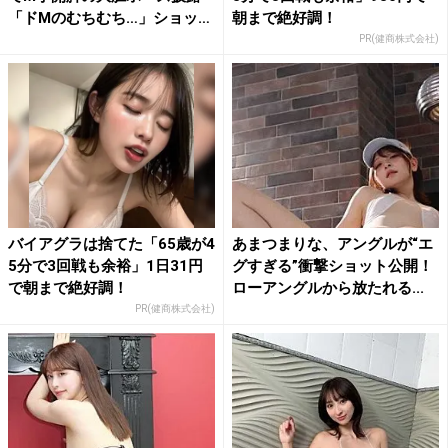
「ドMのむちむち…」ショッ
朝まで絶好調！
ト...
PR(健商株式会社)
バイアグラは捨てた「65歳が4
あまつまりな、アングルが“エ
5分で3回戦も余裕」1日31円
グすぎる”衝撃ショット公開！
で朝まで絶好調！
ローアングルから放たれる...
PR(健商株式会社)