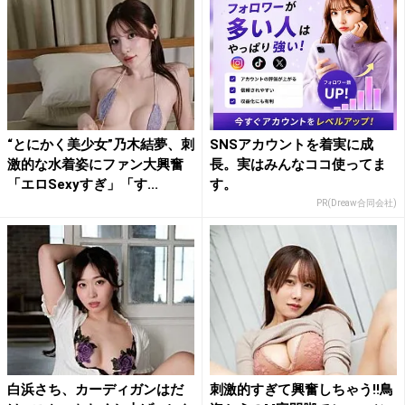
“とにかく美少女”乃木結夢、刺
SNSアカウントを着実に成
激的な水着姿にファン大興奮
長。実はみんなココ使ってま
「エロSexyすぎ」「す...
す。
PR(Dreaw合同会社)
白浜さち、カーディガンはだ
刺激的すぎて興奮しちゃう!!鳥