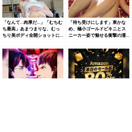
「なんて…肉厚だ…」「むちむ
「待ち受けにします」東かな
ち最高」あまつまりな、むっ
め、極小ゴールドビキニとス
ちり美ボディ全開ショットに...
ニーカー姿で魅せる衝撃の濡
れ...
【神の雫】ワインの知識が深
「え、こんなセールやってた
まる！無料で見るならRチャン
の？」80％OFF以上が続々登
ネル
場！Amazonの本気が...
PR(Rチャンネル)
PR(Amazon)