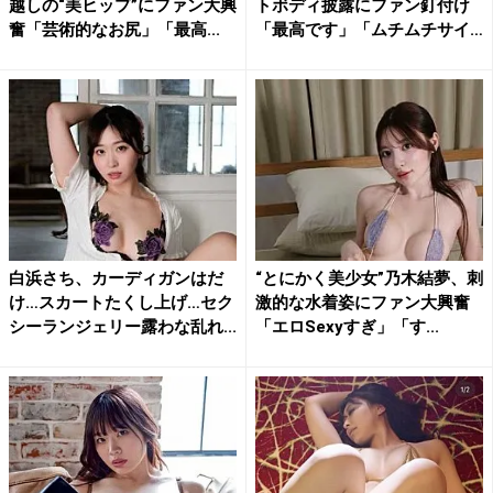
越しの“美ヒップ”にファン大興
トボディ披露にファン釘付け
奮「芸術的なお尻」「最高...
「最高です」「ムチムチサイ
コ...
白浜さち、カーディガンはだ
“とにかく美少女”乃木結夢、刺
け…スカートたくし上げ…セク
激的な水着姿にファン大興奮
シーランジェリー露わな乱れ...
「エロSexyすぎ」「す...