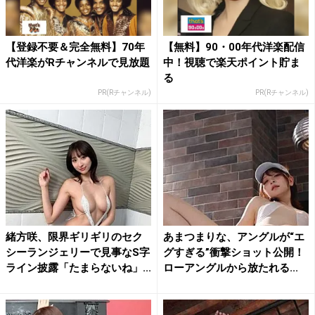
【登録不要＆完全無料】70年
【無料】90・00年代洋楽配信
代洋楽がRチャンネルで見放題
中！視聴で楽天ポイント貯ま
る
PR(Rチャンネル)
PR(Rチャンネル)
緒方咲、限界ギリギリのセク
あまつまりな、アングルが“エ
シーランジェリーで見事なS字
グすぎる”衝撃ショット公開！
ライン披露「たまらないね」...
ローアングルから放たれる...