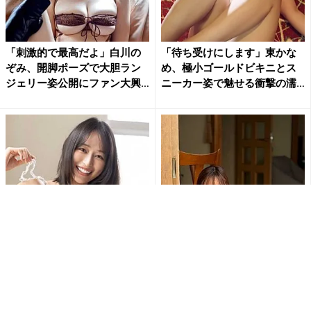
「刺激的で最高だよ」白川の
「待ち受けにします」東かな
ぞみ、開脚ポーズで大胆ラン
め、極小ゴールドビキニとス
ジェリー姿公開にファン大興
ニーカー姿で魅せる衝撃の濡
奮
れ...
天野ちよ、毛糸のビキニで大
佐野なぎさ「おはよう」の一
迫力のHカップバストあらわ…
枚が破壊力抜群 美ボディあら
大胆ショットにファン大興奮...
わなランジェリー姿にファン...