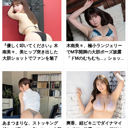
『優しく叩いてください』木
木南美々、極小ランジェリー
南美々、美ヒップ突き出した
でM字開脚の大胆ポーズ披露
大胆ショットでファンを魅了
「ドMのむちむち…」ショッ
ト...
あまつまりな、ストッキング
爽香、紐ビキニでダイナマイ