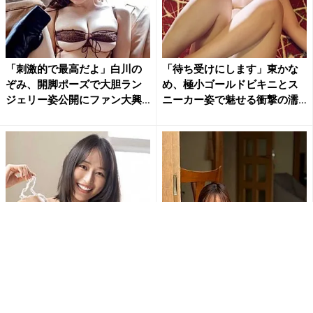
「刺激的で最高だよ」白川の
「待ち受けにします」東かな
ぞみ、開脚ポーズで大胆ラン
め、極小ゴールドビキニとス
ジェリー姿公開にファン大興
ニーカー姿で魅せる衝撃の濡
奮
れ...
天野ちよ、毛糸のビキニで大
佐野なぎさ「おはよう」の一
迫力のHカップバストあらわ…
枚が破壊力抜群 美ボディあら
大胆ショットにファン大興奮...
わなランジェリー姿にファン...