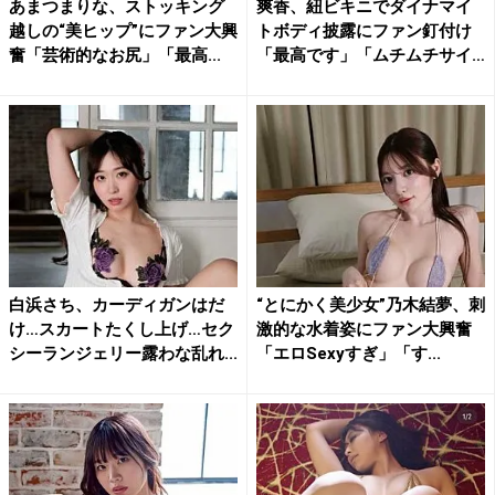
あまつまりな、ストッキング
爽香、紐ビキニでダイナマイ
越しの“美ヒップ”にファン大興
トボディ披露にファン釘付け
奮「芸術的なお尻」「最高...
「最高です」「ムチムチサイ
コ...
白浜さち、カーディガンはだ
“とにかく美少女”乃木結夢、刺
け…スカートたくし上げ…セク
激的な水着姿にファン大興奮
シーランジェリー露わな乱れ...
「エロSexyすぎ」「す...