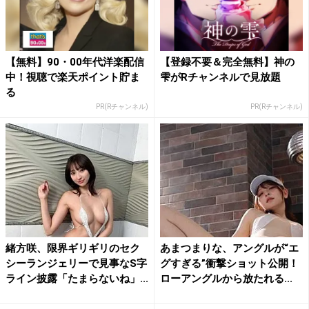
【無料】90・00年代洋楽配信
【登録不要＆完全無料】神の
中！視聴で楽天ポイント貯ま
雫がRチャンネルで見放題
る
PR(Rチャンネル)
PR(Rチャンネル)
緒方咲、限界ギリギリのセク
あまつまりな、アングルが“エ
シーランジェリーで見事なS字
グすぎる”衝撃ショット公開！
ライン披露「たまらないね」...
ローアングルから放たれる...