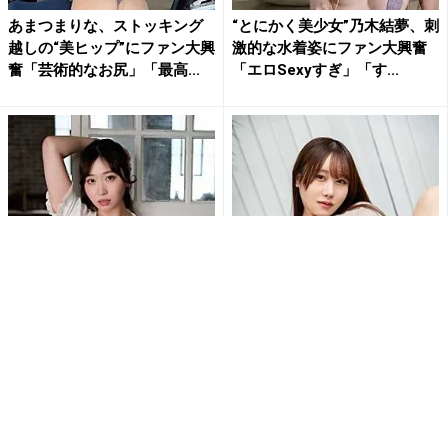
あまつまりな、ストッキング
“とにかく美少女”乃木結夢、刺
越しの“美ヒップ”にファン大興
激的な水着姿にファン大興奮
奮「芸術的なお尻」「最高...
「エロSexyすぎ」「す...
白浜さち、カーディガンはだ
刺激的すぎて興奮しちゃう!!鳥
け…スカートたくし上げ…セク
海かうのM字開脚でショーツ
シーランジェリー露わな乱れ...
が食い込む刺激的ショット...